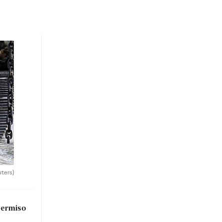
uters)
permiso