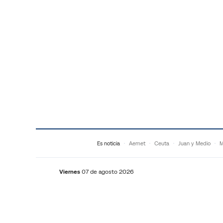
Saltar al contenido
Es noticia
Aemet
Ceuta
Juan y Medio
M
Viernes
07 de agosto 2026