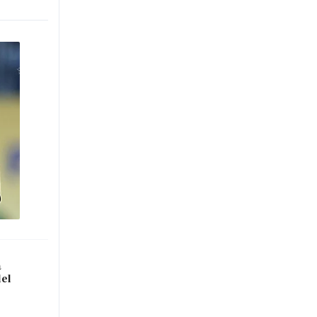
a
del