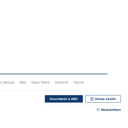
s Vázquez
Malú
Roger Nebot
Dannyvel
Topuria
Suscribete a ABC
Iniciar sesión
Newsletters