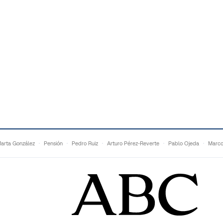
arta González
Pensión
Pedro Ruiz
Arturo Pérez-Reverte
Pablo Ojeda
Marco