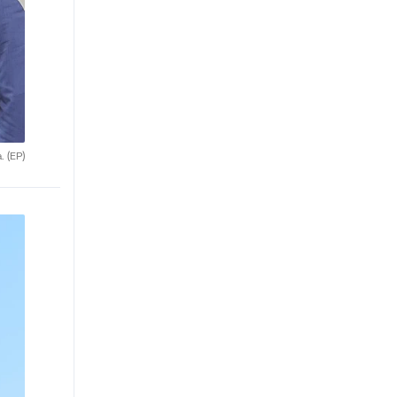
a.
(EP)