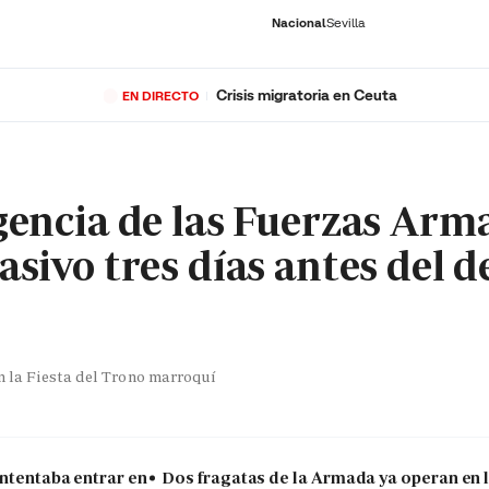
Nacional
Sevilla
Crisis migratoria en Ceuta
EN DIRECTO
RNACIONAL
ECONOMÍA
DEPORTES
SOCIEDAD
CULTURA
GENTE
PLAY
HISTORIA
ÚLTI
igencia de las Fuerzas Arm
asivo tres días antes del d
on la Fiesta del Trono marroquí
intentaba entrar en
Dos fragatas de la Armada ya operan en l