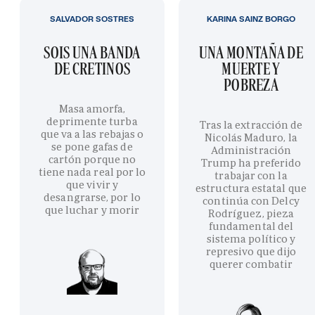
SALVADOR SOSTRES
KARINA SAINZ BORGO
SOIS UNA BANDA
UNA MONTAÑA DE
DE CRETINOS
MUERTE Y
POBREZA
Masa amorfa,
deprimente turba
Tras la extracción de
que va a las rebajas o
Nicolás Maduro, la
se pone gafas de
Administración
cartón porque no
Trump ha preferido
tiene nada real por lo
trabajar con la
que vivir y
estructura estatal que
desangrarse, por lo
continúa con Delcy
que luchar y morir
Rodríguez, pieza
fundamental del
sistema político y
represivo que dijo
querer combatir