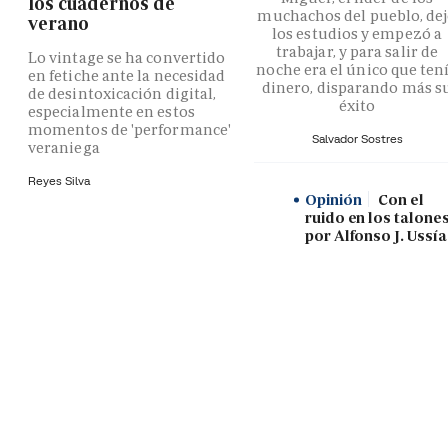
los cuadernos de
muchachos del pueblo, de
verano
los estudios y empezó a
trabajar, y para salir de
Lo vintage se ha convertido
noche era el único que ten
en fetiche ante la necesidad
dinero, disparando más s
de desintoxicación digital,
éxito
especialmente en estos
momentos de 'performance'
Salvador Sostres
veraniega
Reyes Silva
Opinión
Con el
ruido en los talones
por Alfonso J. Ussía