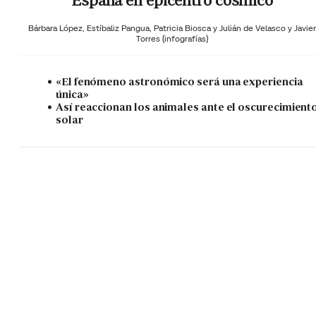
España en epicentro cósmico
Bárbara López,
Estíbaliz Pangua,
Patricia Biosca y
Julián de Velasco y Javier
Torres (infografías)
«El fenómeno astronómico será una experiencia
única»
Así reaccionan los animales ante el oscurecimient
solar