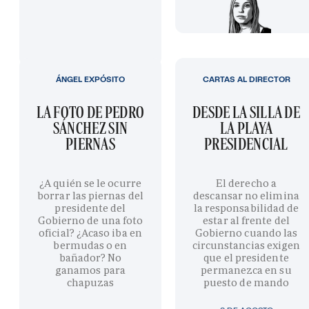
ÁNGEL EXPÓSITO
CARTAS AL DIRECTOR
LA FOTO DE PEDRO
DESDE LA SILLA DE
SÁNCHEZ SIN
LA PLAYA
PIERNAS
PRESIDENCIAL
¿A quién se le ocurre
El derecho a
borrar las piernas del
descansar no elimina
presidente del
la responsabilidad de
Gobierno de una foto
estar al frente del
oficial? ¿Acaso iba en
Gobierno cuando las
bermudas o en
circunstancias exigen
bañador? No
que el presidente
ganamos para
permanezca en su
chapuzas
puesto de mando