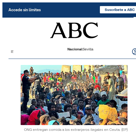
Saltar al contenido
Accede sin límites
Suscríbete a ABC
Nacional
Sevilla
ONG entregan comida a los extranjeros ilegales en Ceuta.
(EP)