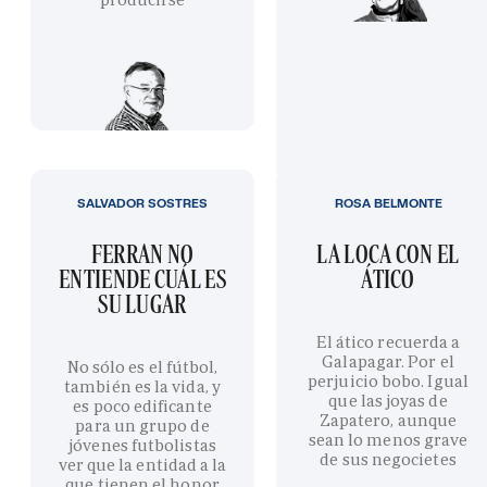
SALVADOR SOSTRES
ROSA BELMONTE
FERRAN NO
LA LOCA CON EL
ENTIENDE CUÁL ES
ÁTICO
SU LUGAR
El ático recuerda a
Galapagar. Por el
No sólo es el fútbol,
perjuicio bobo. Igual
también es la vida, y
que las joyas de
es poco edificante
Zapatero, aunque
para un grupo de
sean lo menos grave
jóvenes futbolistas
de sus negocietes
ver que la entidad a la
que tienen el honor