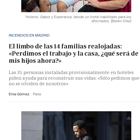
Yorlene, Gabor y Esperanza, desde un hotel habilitado para los
afectados.
(Belén Díaz)
INCENDIOS EN MADRID
El limbo de las 14 familias realojadas:
«Perdimos el trabajo y la casa, ¿qué será de
mis hijos ahora?»
Las 35 personas instaladas provisionalmente en hoteles
piden ayuda para reconstruir sus vidas: «Sólo pedimos que
no se olviden de nosotros»
Enia Gómez
Parla