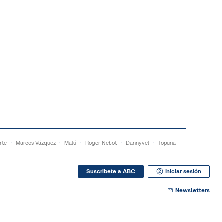
rte
Marcos Vázquez
Malú
Roger Nebot
Dannyvel
Topuria
Suscribete a ABC
Iniciar sesión
Newsletters