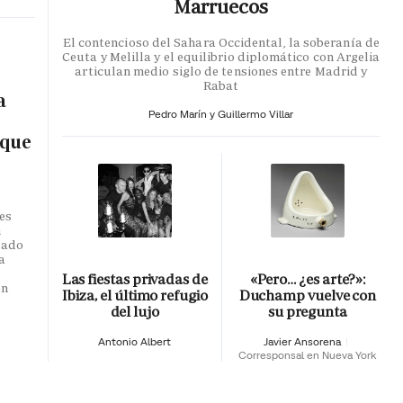
Marruecos
El contencioso del Sahara Occidental, la soberanía de
Ceuta y Melilla y el equilibrio diplomático con Argelia
articulan medio siglo de tensiones entre Madrid y
Rabat
a
Pedro Marín y Guillermo Villar
 que
es
n
dado
a
o
Las fiestas privadas de
«Pero… ¿es arte?»:
en
Ibiza, el último refugio
Duchamp vuelve con
del lujo
su pregunta
Antonio Albert
Javier Ansorena
Corresponsal en Nueva York