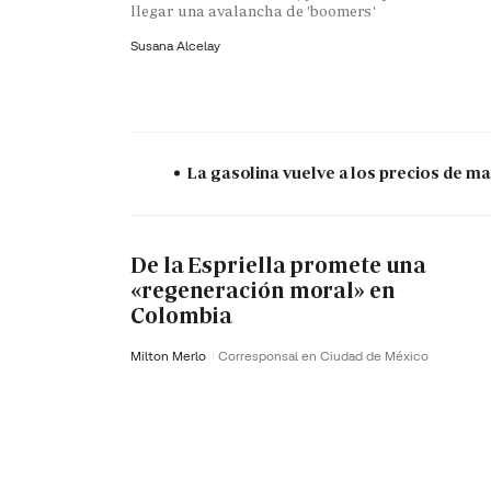
llegar una avalancha de 'boomers'
Susana Alcelay
La gasolina vuelve a los precios de mar
De la Espriella promete una
«regeneración moral» en
Colombia
Milton Merlo
Corresponsal en Ciudad de México