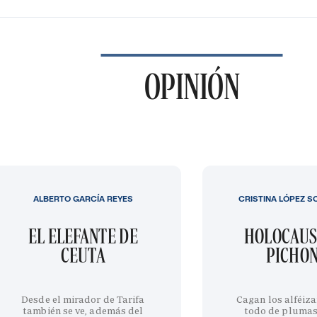
OPINIÓN
ALBERTO GARCÍA REYES
CRISTINA LÓPEZ S
EL ELEFANTE DE
HOLOCAUS
CEUTA
PICHO
Desde el mirador de Tarifa
Cagan los alféiza
también se ve, además del
todo de plumas