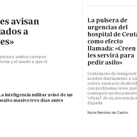
les avisan
La pulsera de
urgencias del
iados a
hospital de Ceut
tes»
como efecto
llamada: «Creen
les servirá para
esentan a ambos cuerpos
pedir asilo»
toria y el miedo a que el
Centenares de inmigrant
acuden diariamente a u
centro sanitario desbor
con problemas leves par
conseguir un document
La inteligencia militar avisó de un
'oficial' de su presencia 
asalto masivo tres días antes
España
Nuria Ramírez de Castro