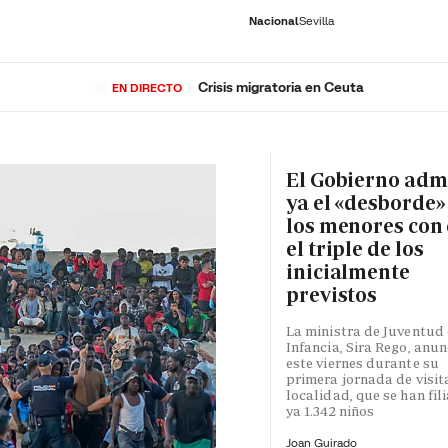
Nacional
Sevilla
Crisis migratoria en Ceuta
EN DIRECTO
RNACIONAL
ECONOMÍA
DEPORTES
SOCIEDAD
CULTURA
GENTE
PLAY
HISTORIA
ÚLTI
El Gobierno adm
ya el «desborde»
los menores con 
el triple de los
inicialmente
previstos
La ministra de Juventud 
Infancia, Sira Rego, anun
este viernes durante su
primera jornada de visita
localidad, que se han fil
ya 1.342 niños
Joan Guirado