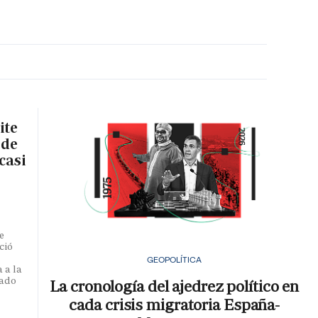
MA HORA
ite
 de
casi
e
ció
GEOPOLÍTICA
 a la
iado
La cronología del ajedrez político en
cada crisis migratoria España-