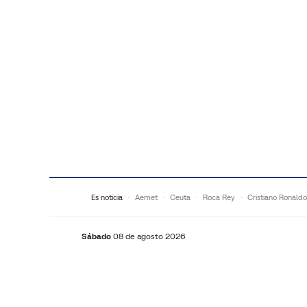
Saltar al contenido
Es noticia
Aemet
Ceuta
Roca Rey
Cristiano Ronaldo
Sábado
08 de agosto 2026