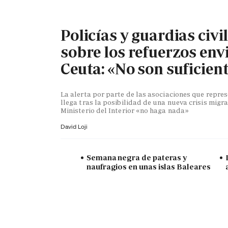
Policías y guardias civi
sobre los refuerzos env
Ceuta: «No son suficien
La alerta por parte de las asociaciones que repr
llega tras la posibilidad de una nueva crisis migra
Ministerio del Interior «no haga nada»
David Loji
Semana negra de pateras y
naufragios en unas islas Baleares