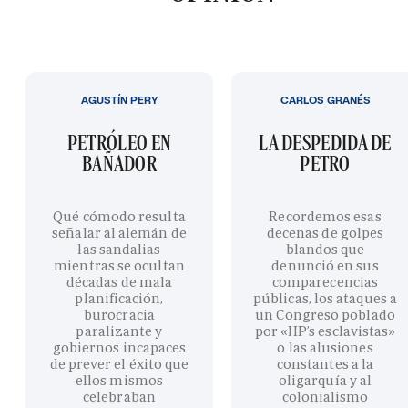
AGUSTÍN PERY
CARLOS GRANÉS
PETRÓLEO EN
LA DESPEDIDA DE
BAÑADOR
PETRO
Qué cómodo resulta
Recordemos esas
señalar al alemán de
decenas de golpes
las sandalias
blandos que
mientras se ocultan
denunció en sus
décadas de mala
comparecencias
planificación,
públicas, los ataques a
burocracia
un Congreso poblado
paralizante y
por «HP’s esclavistas»
gobiernos incapaces
o las alusiones
de prever el éxito que
constantes a la
ellos mismos
oligarquía y al
celebraban
colonialismo