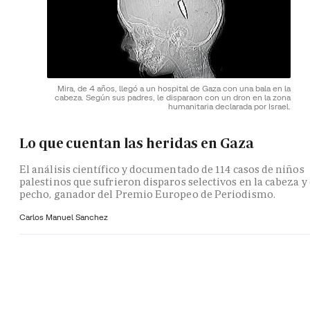
Mira, de 4 años, llegó a un hospital de Gaza con una bala en la
cabeza. Según sus padres, le disparaon con un dron en la zona
humanitaria declarada por Israel.
Lo que cuentan las heridas en Gaza
El análisis científico y documentado de 114 casos de niños
palestinos que sufrieron disparos selectivos en la cabeza y 
pecho, ganador del Premio Europeo de Periodismo.
Carlos Manuel Sanchez