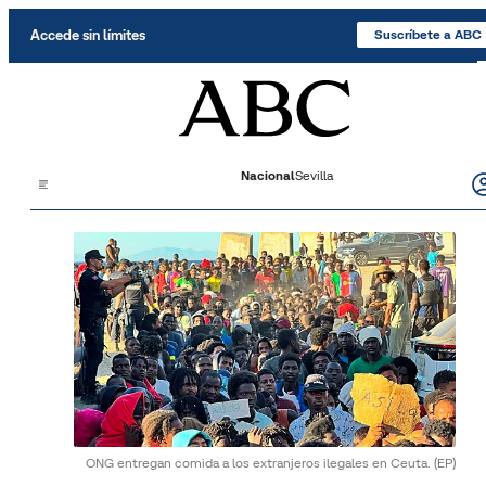
Saltar al contenido
Accede sin límites
Suscríbete a ABC
Nacional
Sevilla
ONG entregan comida a los extranjeros ilegales en Ceuta.
(EP)