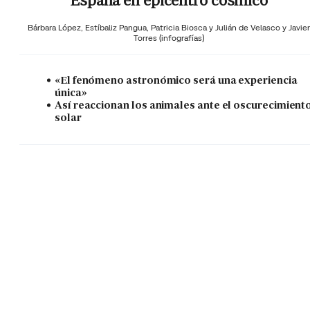
España en epicentro cósmico
Bárbara López,
Estíbaliz Pangua,
Patricia Biosca y
Julián de Velasco y Javier
Torres (infografías)
«El fenómeno astronómico será una experiencia
única»
Así reaccionan los animales ante el oscurecimient
solar