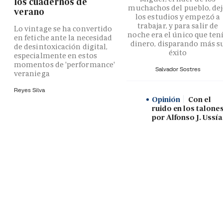
los cuadernos de
muchachos del pueblo, de
verano
los estudios y empezó a
trabajar, y para salir de
Lo vintage se ha convertido
noche era el único que ten
en fetiche ante la necesidad
dinero, disparando más s
de desintoxicación digital,
éxito
especialmente en estos
momentos de 'performance'
Salvador Sostres
veraniega
Reyes Silva
Opinión
Con el
ruido en los talones
por Alfonso J. Ussía