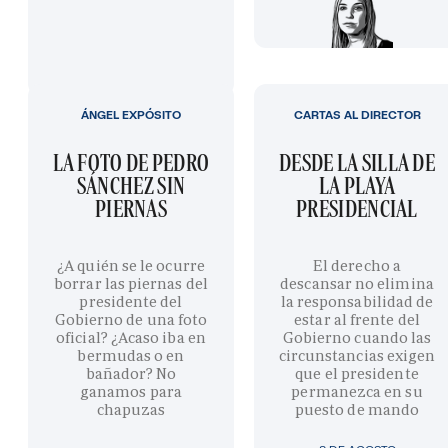
ÁNGEL EXPÓSITO
CARTAS AL DIRECTOR
LA FOTO DE PEDRO
DESDE LA SILLA DE
SÁNCHEZ SIN
LA PLAYA
PIERNAS
PRESIDENCIAL
¿A quién se le ocurre
El derecho a
borrar las piernas del
descansar no elimina
presidente del
la responsabilidad de
Gobierno de una foto
estar al frente del
oficial? ¿Acaso iba en
Gobierno cuando las
bermudas o en
circunstancias exigen
bañador? No
que el presidente
ganamos para
permanezca en su
chapuzas
puesto de mando