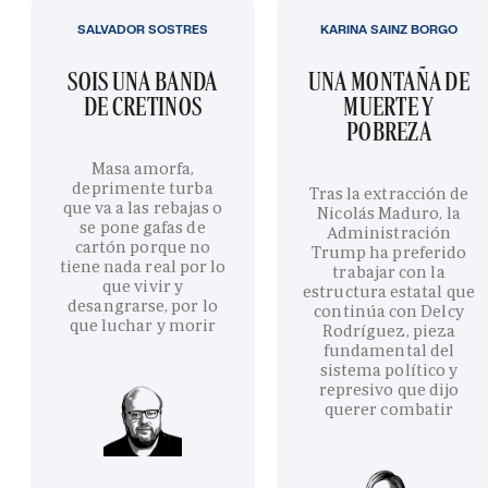
SALVADOR SOSTRES
KARINA SAINZ BORGO
SOIS UNA BANDA
UNA MONTAÑA DE
DE CRETINOS
MUERTE Y
POBREZA
Masa amorfa,
deprimente turba
Tras la extracción de
que va a las rebajas o
Nicolás Maduro, la
se pone gafas de
Administración
cartón porque no
Trump ha preferido
tiene nada real por lo
trabajar con la
que vivir y
estructura estatal que
desangrarse, por lo
continúa con Delcy
que luchar y morir
Rodríguez, pieza
fundamental del
sistema político y
represivo que dijo
querer combatir