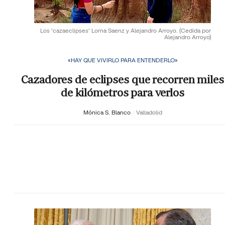
Los 'cazaeclipses' Lorna Saenz y Alejandro Arroyo.
(Cedida por
Alejandro Arroyo)
«HAY QUE VIVIRLO PARA ENTENDERLO»
Cazadores de eclipses que recorren miles
de kilómetros para verlos
Mónica S. Blanco
Valladolid