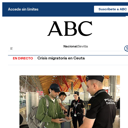
Saltar al contenido
Accede sin límites
Suscríbete a ABC
Nacional
Sevilla
Crisis migratoria en Ceuta
EN DIRECTO