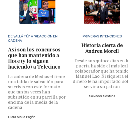
DE '¡ALLÁ TÚ!' A 'REACCIÓN EN
PRIMERAS INTENCIONES
CADENA'
Historia cierta de
Así son los concursos
Andreu Morell
que han mantenido a
flote (y lo siguen
Desde sus quince días en l
puerta ha sido el más lea
haciendo) a Telecinco
colaborador que ha tenid
Manuel Lao. Ni siquiera e
La cadena de Mediaset tiene
dinero le ha importado, só
una tabla de salvación para
servir a su patrón
su crisis con este formato
que tantas veces han
Salvador Sostres
subsistido en su parrilla por
encima de la media de la
cadena
Clara Molla Pagán