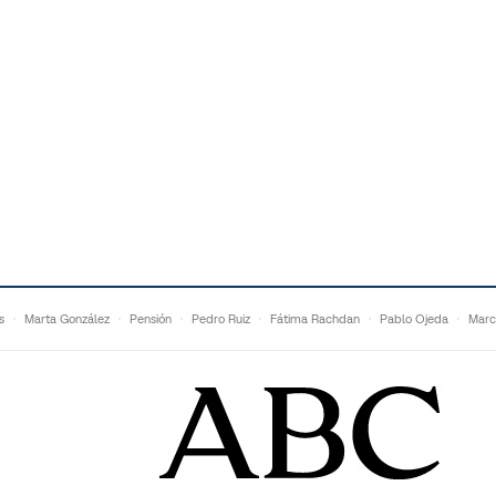
s
Marta González
Pensión
Pedro Ruiz
Fátima Rachdan
Pablo Ojeda
Marc