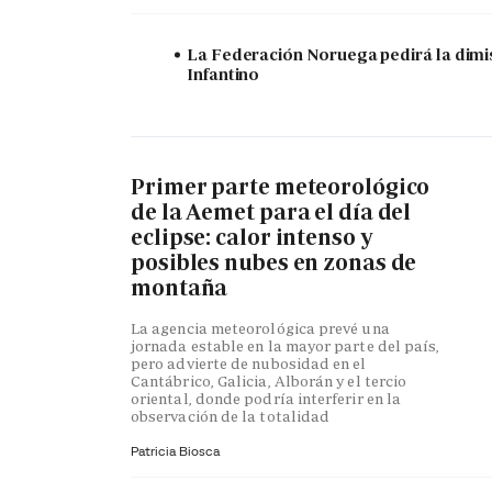
La Federación Noruega pedirá la dimi
Infantino
Primer parte meteorológico
de la Aemet para el día del
eclipse: calor intenso y
posibles nubes en zonas de
montaña
La agencia meteorológica prevé una
jornada estable en la mayor parte del país,
pero advierte de nubosidad en el
Cantábrico, Galicia, Alborán y el tercio
oriental, donde podría interferir en la
observación de la totalidad
Patricia Biosca