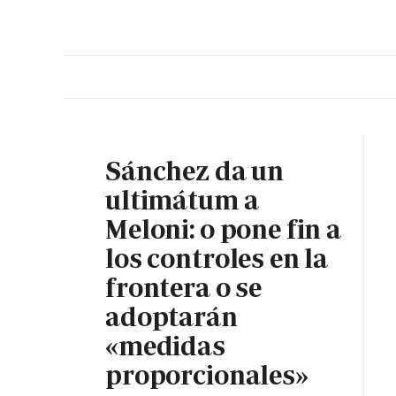
PORTADA
OPINIÓN
ESPAÑA
MADRID
INTE
Sánchez da un
ultimátum a
Meloni: o pone fin a
los controles en la
frontera o se
adoptarán
«medidas
proporcionales»