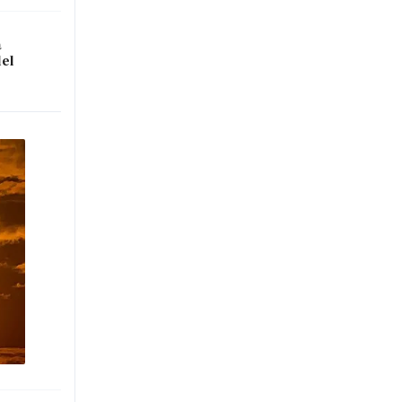
a
del