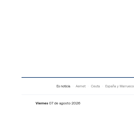
Saltar al contenido
Es noticia
Aemet
Ceuta
España y Marrueco
Viernes
07 de agosto 2026