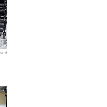
uters)