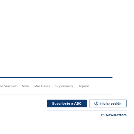
os Vázquez
Malú
Mar Casas
Supernanny
Topuria
Suscribete a ABC
Iniciar sesión
Newsletters