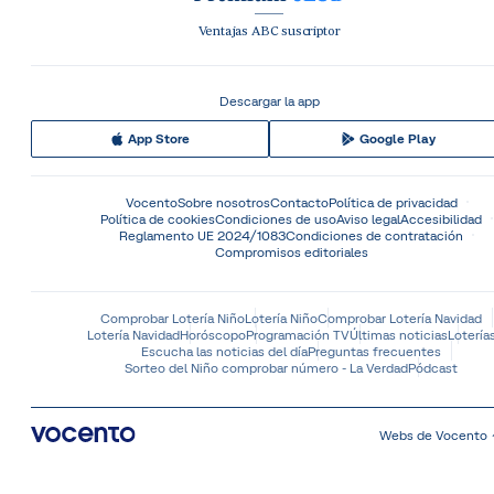
Ventajas ABC suscriptor
Descargar la app
App Store
Google Play
Vocento
Sobre nosotros
Contacto
Política de privacidad
Política de cookies
Condiciones de uso
Aviso legal
Accesibilidad
Reglamento UE 2024/1083
Condiciones de contratación
Compromisos editoriales
Comprobar Lotería Niño
Lotería Niño
Comprobar Lotería Navidad
Lotería Navidad
Horóscopo
Programación TV
Últimas noticias
Lotería
Escucha las noticias del día
Preguntas frecuentes
Sorteo del Niño comprobar número - La Verdad
Pódcast
Webs de Vocento