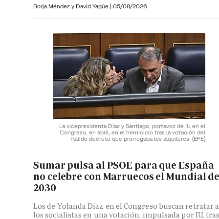
Borja Méndez y
David Yagüe
|
05/08/2026
La vicepresidenta Díaz y Santiago, portavoz de IU en el
Congreso, en abril, en el hemiciclo tras la votación del
fallido decreto que prorrogaba los alquileres.
(EFE)
Sumar pulsa al PSOE para que España
no celebre con Marruecos el Mundial d
2030
Los de Yolanda Díaz en el Congreso buscan retratar 
los socialistas en una votación, impulsada por IU, tra