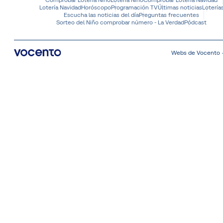
Lotería Navidad
Horóscopo
Programación TV
Últimas noticias
Lotería
Escucha las noticias del día
Preguntas frecuentes
Sorteo del Niño comprobar número - La Verdad
Pódcast
Webs de Vocento