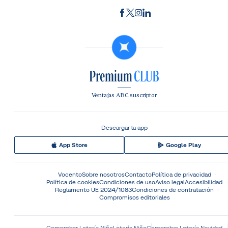
Ventajas ABC suscriptor
Descargar la app
App Store
Google Play
Vocento
Sobre nosotros
Contacto
Política de privacidad
Política de cookies
Condiciones de uso
Aviso legal
Accesibilidad
Reglamento UE 2024/1083
Condiciones de contratación
Compromisos editoriales
Comprobar Lotería Niño
Lotería Niño
Comprobar Lotería Navidad