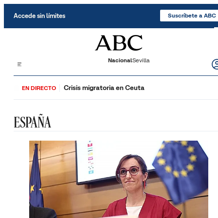
Saltar al contenido
Accede sin límites
Suscríbete a ABC
Nacional
Sevilla
Crisis migratoria en Ceuta
EN DIRECTO
ESPAÑA