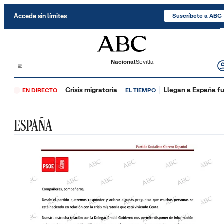
Saltar al contenido
Accede sin límites
Suscríbete a ABC
Nacional
Sevilla
Crisis migratoria
Llegan a España fu
EN DIRECTO
EL TIEMPO
ESPAÑA