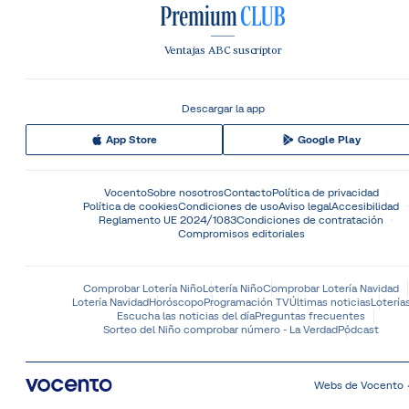
Ventajas ABC suscriptor
Descargar la app
App Store
Google Play
Vocento
Sobre nosotros
Contacto
Política de privacidad
Política de cookies
Condiciones de uso
Aviso legal
Accesibilidad
Reglamento UE 2024/1083
Condiciones de contratación
Compromisos editoriales
Comprobar Lotería Niño
Lotería Niño
Comprobar Lotería Navidad
Lotería Navidad
Horóscopo
Programación TV
Últimas noticias
Lotería
Escucha las noticias del día
Preguntas frecuentes
Sorteo del Niño comprobar número - La Verdad
Pódcast
Webs de Vocento