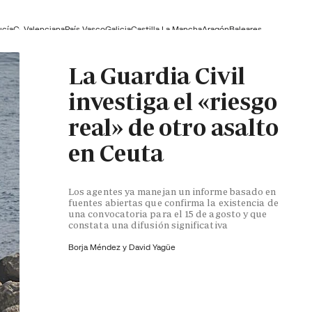
ucía
C. Valenciana
País Vasco
Galicia
Castilla La Mancha
Aragón
Baleares
La Guardia Civil
investiga el «riesgo
real» de otro asalto
en Ceuta
Los agentes ya manejan un informe basado en
fuentes abiertas que confirma la existencia de
una convocatoria para el 15 de agosto y que
constata una difusión significativa
Borja Méndez y
David Yagüe