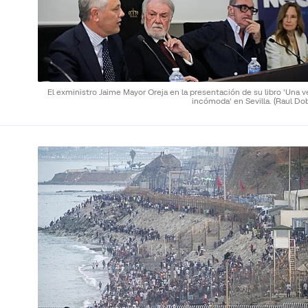
El exministro Jaime Mayor Oreja en la presentación de su libro 'Una 
incómoda' en Sevilla.
(Raul Do