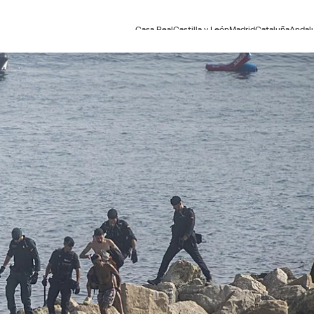
Casa Real
Castilla y León
Madrid
Cataluña
Andal