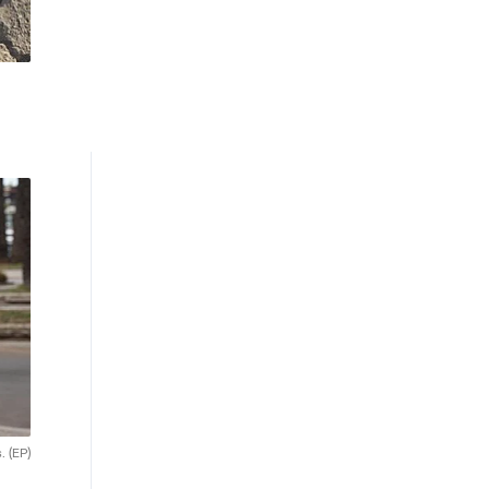
s.
(EP)