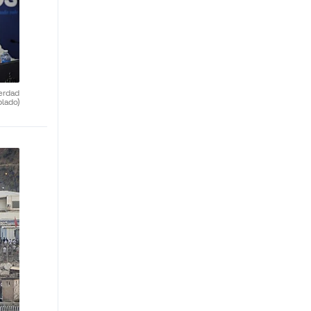
verdad
blado)