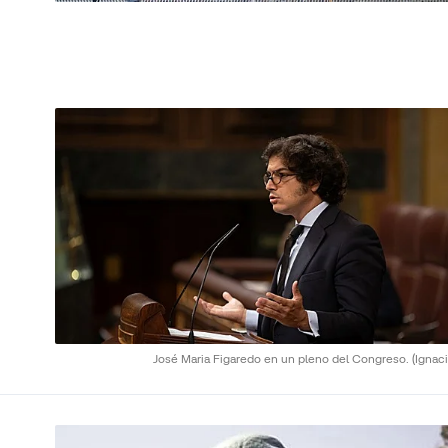
José Maria Figaredo en un pleno del Congreso.
(Ignaci