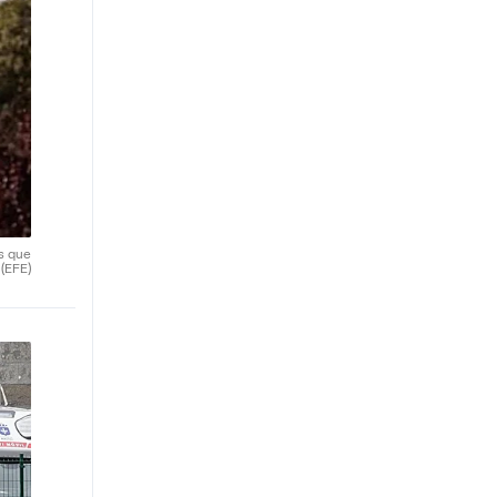
s que
.
(EFE)