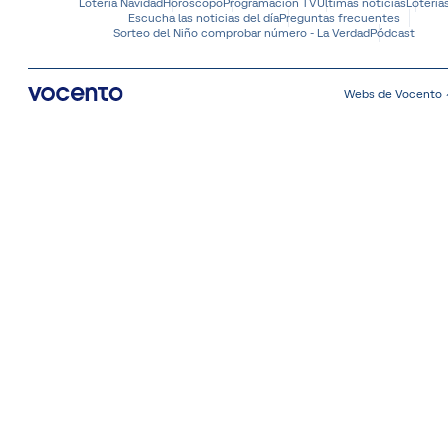
Lotería Navidad
Horóscopo
Programación TV
Últimas noticias
Lotería
Escucha las noticias del día
Preguntas frecuentes
Sorteo del Niño comprobar número - La Verdad
Pódcast
Webs de Vocento