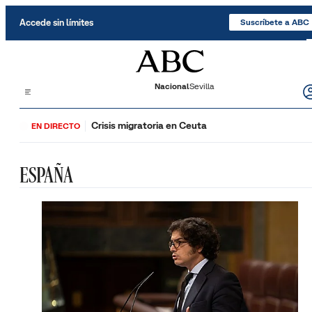
Saltar al contenido
Accede sin límites
Suscríbete a ABC
Nacional
Sevilla
Crisis migratoria en Ceuta
EN DIRECTO
ESPAÑA