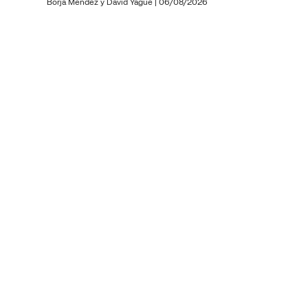
Borja Méndez y
David Yagüe
|
06/08/2026