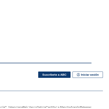
Suscribete a ABC
Iniciar sesión
ucía
C. Valenciana
País Vasco
Galicia
Castilla La Mancha
Aragón
Baleares