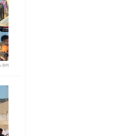
a.
(EP)