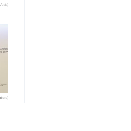
(Aida)
uters)