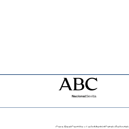
Nacional
Sevilla
Casa Real
Castilla y León
Madrid
Cataluña
Andal