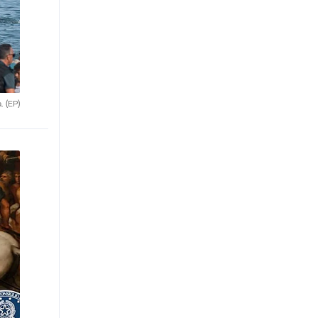
a.
(EP)