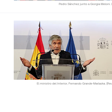
Pedro Sánchez junto a Giorgia Meloni.
El ministro del Interior, Fernando Grande-Marlaska.
(Re