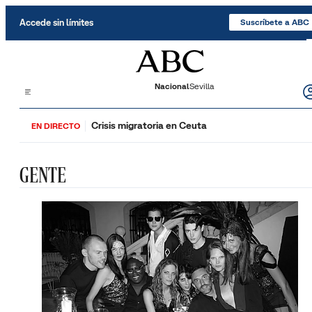
Saltar al contenido
Accede sin límites
Suscríbete a ABC
Nacional
Sevilla
Crisis migratoria en Ceuta
EN DIRECTO
GENTE