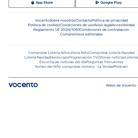
App Store
Google Play
Vocento
Sobre nosotros
Contacto
Política de privacidad
Política de cookies
Condiciones de uso
Aviso legal
Accesibilidad
Reglamento UE 2024/1083
Condiciones de contratación
Compromisos editoriales
Comprobar Lotería Niño
Lotería Niño
Comprobar Lotería Navidad
Lotería Navidad
Horóscopo
Programación TV
Últimas noticias
Lotería
Escucha las noticias del día
Preguntas frecuentes
Sorteo del Niño comprobar número - La Verdad
Pódcast
Webs de Vocento