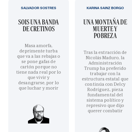
SALVADOR SOSTRES
KARINA SAINZ BORGO
SOIS UNA BANDA
UNA MONTAÑA DE
DE CRETINOS
MUERTE Y
POBREZA
Masa amorfa,
deprimente turba
Tras la extracción de
que va a las rebajas o
Nicolás Maduro, la
se pone gafas de
Administración
cartón porque no
Trump ha preferido
tiene nada real por lo
trabajar con la
que vivir y
estructura estatal que
desangrarse, por lo
continúa con Delcy
que luchar y morir
Rodríguez, pieza
fundamental del
sistema político y
represivo que dijo
querer combatir