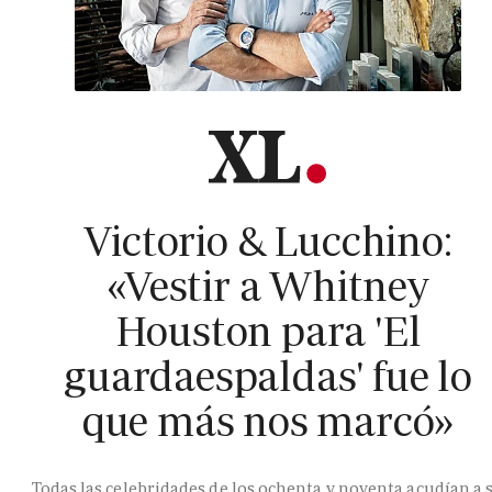
Victorio & Lucchino:
«Vestir a Whitney
Houston para 'El
guardaespaldas' fue lo
que más nos marcó»
Todas las celebridades de los ochenta y noventa acudían a 