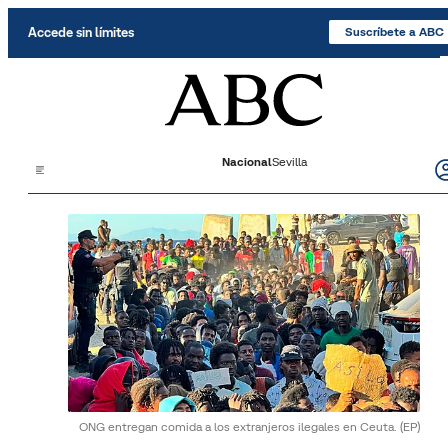
Saltar al contenido
Accede sin límites
Suscríbete a ABC
Nacional
Sevilla
ONG entregan comida a los extranjeros ilegales en Ceuta.
(EP)