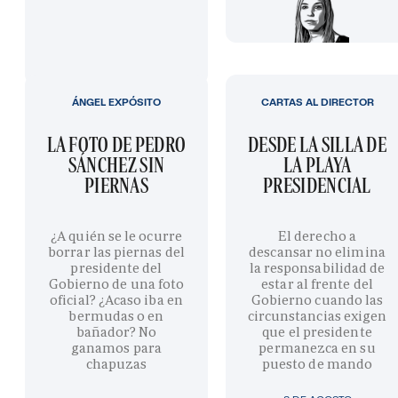
ÁNGEL EXPÓSITO
CARTAS AL DIRECTOR
LA FOTO DE PEDRO
DESDE LA SILLA DE
SÁNCHEZ SIN
LA PLAYA
PIERNAS
PRESIDENCIAL
¿A quién se le ocurre
El derecho a
borrar las piernas del
descansar no elimina
presidente del
la responsabilidad de
Gobierno de una foto
estar al frente del
oficial? ¿Acaso iba en
Gobierno cuando las
bermudas o en
circunstancias exigen
bañador? No
que el presidente
ganamos para
permanezca en su
chapuzas
puesto de mando