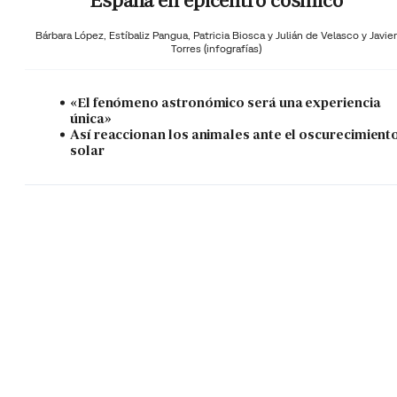
España en epicentro cósmico
Bárbara López,
Estíbaliz Pangua,
Patricia Biosca y
Julián de Velasco y Javier
Torres (infografías)
«El fenómeno astronómico será una experiencia
única»
Así reaccionan los animales ante el oscurecimient
solar