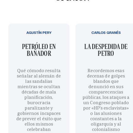
AGUSTÍN PERY
CARLOS GRANÉS
PETRÓLEO EN
LA DESPEDIDA DE
BAÑADOR
PETRO
Qué cómodo resulta
Recordemos esas
señalar al alemán de
decenas de golpes
las sandalias
blandos que
mientras se ocultan
denunció en sus
décadas de mala
comparecencias
planificación,
públicas, los ataques a
burocracia
un Congreso poblado
paralizante y
por «HP’s esclavistas»
gobiernos incapaces
o las alusiones
de prever el éxito que
constantes a la
ellos mismos
oligarquía y al
celebraban
colonialismo