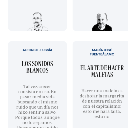
ALFONSO J. USSÍA
MARÍA JOSÉ
FUENTEÁLAMO
LOS SONIDOS
EL ARTE DE HACER
BLANCOS
MALETAS
Tal vez crecer
Hacer una maleta es
consista en eso. En
deshojar la margarita
pasar media vida
de nuestra relación
buscando el mismo
con el capitalismo:
ruido que un día nos
esto me hará falta,
hizo sentir a salvo.
esto no
Porque todos, aunque
no lo sepamos,
llevamos un sonido