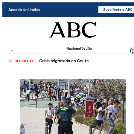
Saltar al contenido
Accede sin límites
Suscríbete a ABC
Nacional
Sevilla
Crisis migratoria en Ceuta
EN DIRECTO