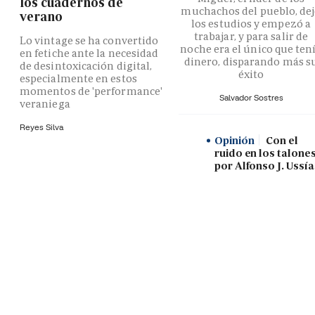
los cuadernos de
muchachos del pueblo, de
verano
los estudios y empezó a
trabajar, y para salir de
Lo vintage se ha convertido
noche era el único que ten
en fetiche ante la necesidad
dinero, disparando más s
de desintoxicación digital,
éxito
especialmente en estos
momentos de 'performance'
Salvador Sostres
veraniega
Reyes Silva
Opinión
Con el
ruido en los talones
por Alfonso J. Ussía