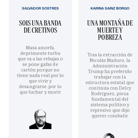
SALVADOR SOSTRES
KARINA SAINZ BORGO
SOIS UNA BANDA
UNA MONTAÑA DE
DE CRETINOS
MUERTE Y
POBREZA
Masa amorfa,
deprimente turba
Tras la extracción de
que va a las rebajas o
Nicolás Maduro, la
se pone gafas de
Administración
cartón porque no
Trump ha preferido
tiene nada real por lo
trabajar con la
que vivir y
estructura estatal que
desangrarse, por lo
continúa con Delcy
que luchar y morir
Rodríguez, pieza
fundamental del
sistema político y
represivo que dijo
querer combatir