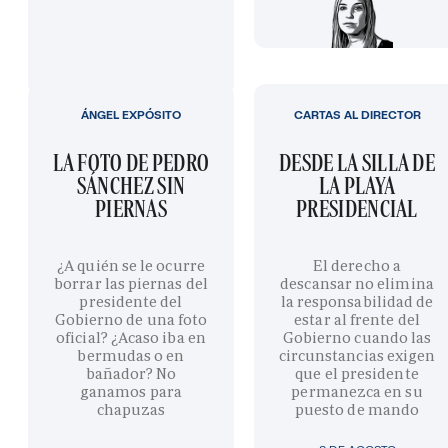
ÁNGEL EXPÓSITO
CARTAS AL DIRECTOR
LA FOTO DE PEDRO
DESDE LA SILLA DE
SÁNCHEZ SIN
LA PLAYA
PIERNAS
PRESIDENCIAL
¿A quién se le ocurre
El derecho a
borrar las piernas del
descansar no elimina
presidente del
la responsabilidad de
Gobierno de una foto
estar al frente del
oficial? ¿Acaso iba en
Gobierno cuando las
bermudas o en
circunstancias exigen
bañador? No
que el presidente
ganamos para
permanezca en su
chapuzas
puesto de mando