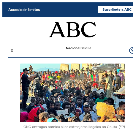
Saltar al contenido
Accede sin límites
Suscríbete a ABC
Nacional
Sevilla
ONG entregan comida a los extranjeros ilegales en Ceuta.
(EP)