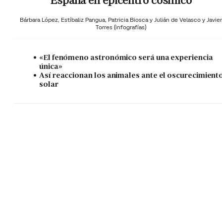
España en epicentro cósmico
Bárbara López,
Estíbaliz Pangua,
Patricia Biosca y
Julián de Velasco y Javier
Torres (infografías)
«El fenómeno astronómico será una experiencia
única»
Así reaccionan los animales ante el oscurecimient
solar