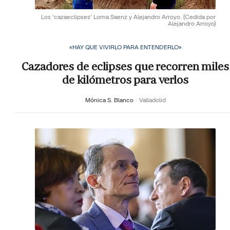
Los 'cazaeclipses' Lorna Saenz y Alejandro Arroyo.
(Cedida por
Alejandro Arroyo)
«HAY QUE VIVIRLO PARA ENTENDERLO»
Cazadores de eclipses que recorren miles
de kilómetros para verlos
Mónica S. Blanco
Valladolid