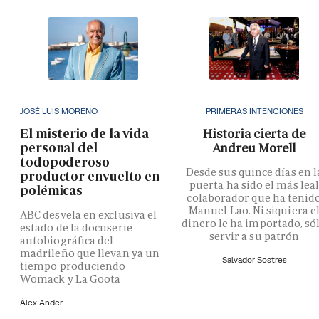
JOSÉ LUIS MORENO
PRIMERAS INTENCIONES
El misterio de la vida
Historia cierta de
personal del
Andreu Morell
todopoderoso
Desde sus quince días en l
productor envuelto en
puerta ha sido el más lea
polémicas
colaborador que ha tenid
Manuel Lao. Ni siquiera e
ABC desvela en exclusiva el
dinero le ha importado, só
estado de la docuserie
servir a su patrón
autobiográfica del
madrileño que llevan ya un
Salvador Sostres
tiempo produciendo
Womack y La Goota
Álex Ander