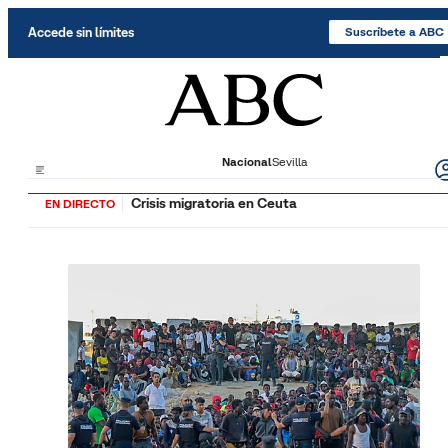
Saltar al contenido
Accede sin límites
Suscríbete a ABC
Nacional
Sevilla
Crisis migratoria en Ceuta
EN DIRECTO