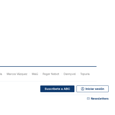
da
Marcos Vázquez
Malú
Roger Nebot
Dannyvel
Topuria
Suscribete a ABC
Iniciar sesión
Newsletters