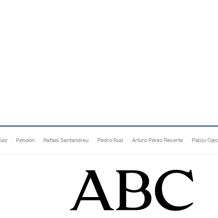
lez
Pensión
Rafael Santandreu
Pedro Ruiz
Arturo Pérez-Reverte
Pablo Oje