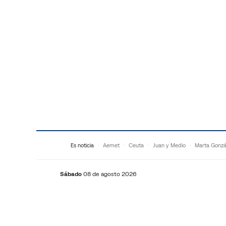
Saltar al contenido
Es noticia
Aemet
Ceuta
Juan y Medio
Marta Gonzá
Sábado
08 de agosto 2026