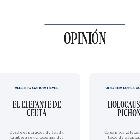
OPINIÓN
ALBERTO GARCÍA REYES
CRISTINA LÓPEZ S
EL ELEFANTE DE
HOLOCAUS
CEUTA
PICHO
Desde el mirador de Tarifa
Cagan los alféiza
también se ve, además del
todo de plumas