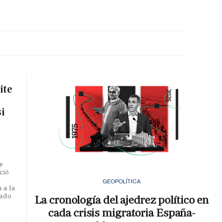
MA HORA
ite
si
e
ció
GEOPOLÍTICA
 a la
iado
La cronología del ajedrez político en
cada crisis migratoria España-