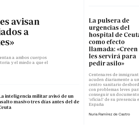
les avisan
La pulsera de
urgencias del
iados a
hospital de Ceut
tes»
como efecto
llamada: «Creen
les servirá para
esentan a ambos cuerpos
pedir asilo»
toria y el miedo a que el
Centenares de inmigrant
acuden diariamente a u
centro sanitario desbor
con problemas leves par
conseguir un document
La inteligencia militar avisó de un
'oficial' de su presencia 
asalto masivo tres días antes del de
España
Ceuta
Nuria Ramírez de Castro