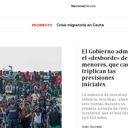
Nacional
Sevilla
Crisis migratoria en Ceuta
EN DIRECTO
RNACIONAL
ECONOMÍA
DEPORTES
SOCIEDAD
CULTURA
GENTE
PLAY
HISTORIA
ÚLTI
El Gobierno adm
el «desborde» de
menores, que ca
triplican las
previsiones
iniciales
La ministra de Juventud 
Infancia, Sira Rego, anun
este viernes durante su
primera jornada de visita
localidad, que se han fil
ya 1.342 niños
Joan Guirado