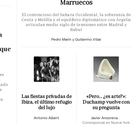
Marruecos
El contencioso del Sahara Occidental, la soberanía de
Ceuta y Melilla y el equilibrio diplomático con Argelia
articulan medio siglo de tensiones entre Madrid y
Rabat
a
Pedro Marín y Guillermo Villar
 que
es
n
dado
a
o
Las fiestas privadas de
«Pero… ¿es arte?»:
en
Ibiza, el último refugio
Duchamp vuelve con
del lujo
su pregunta
Antonio Albert
Javier Ansorena
Corresponsal en Nueva York