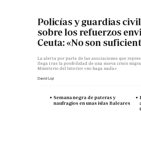
Policías y guardias civi
sobre los refuerzos env
Ceuta: «No son suficien
La alerta por parte de las asociaciones que repr
llega tras la posibilidad de una nueva crisis migra
Ministerio del Interior «no haga nada»
David Loji
Semana negra de pateras y
naufragios en unas islas Baleares