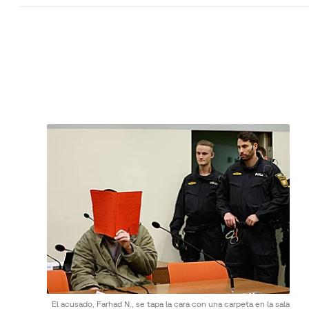
El acusado, Farhad N., se tapa la cara con una carpeta en la sala