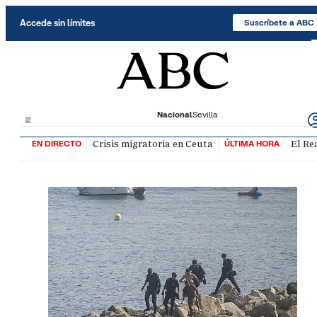
Saltar al contenido
Accede sin límites
Suscríbete a ABC
Nacional
Sevilla
Crisis migratoria en Ceuta
El Re
EN DIRECTO
ÚLTIMA HORA