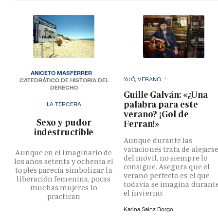
ANICETO MASFERRER
'ALÓ, VERANO...'
CATEDRÁTICO DE HISTORIA DEL
DERECHO
Guille Galván: «¿Una
palabra para este
LA TERCERA
verano? ¡Gol de
­Sexo y pudor
Ferran!»
indestructible
Aunque durante las
vacaciones trata de alejars
Aunque en el imaginario de
del móvil, no siempre lo
los años setenta y ochenta el
consigue. Asegura que el
toples parecía simbolizar la
verano perfecto es el que
liberación femenina, pocas
todavía se imagina durant
muchas mujeres lo
el invierno.
practican
Karina Sainz Borgo