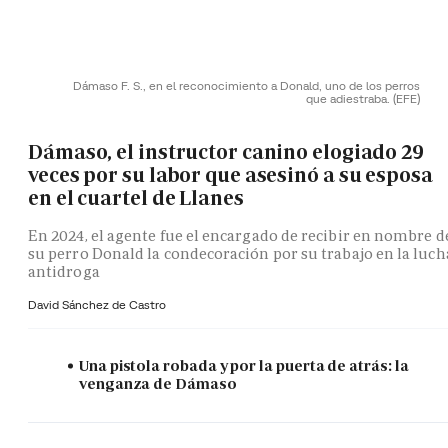
Dámaso F. S., en el reconocimiento a Donald, uno de los perros
que adiestraba.
(EFE)
Dámaso, el instructor canino elogiado 29
veces por su labor que asesinó a su esposa
en el cuartel de Llanes
En 2024, el agente fue el encargado de recibir en nombre d
su perro Donald la condecoración por su trabajo en la luch
antidroga
David Sánchez de Castro
Una pistola robada y por la puerta de atrás: la
venganza de Dámaso