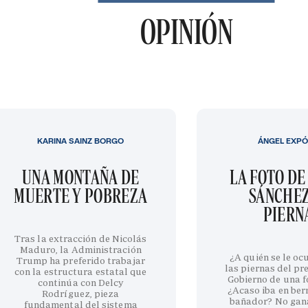
OPINIÓN
KARINA SAINZ BORGO
ÁNGEL EXPÓ
UNA MONTAÑA DE
LA FOTO DE
MUERTE Y POBREZA
SÁNCHEZ
PIERN
Tras la extracción de Nicolás
Maduro, la Administración
¿A quién se le oc
Trump ha preferido trabajar
las piernas del pr
con la estructura estatal que
Gobierno de una fo
continúa con Delcy
¿Acaso iba en be
Rodríguez, pieza
bañador? No gan
fundamental del sistema