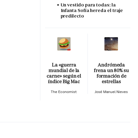
Un vestido para todas: la
Infanta Sofía hereda el traje
predilecto
La «guerra
Andrómeda
mundial de la
frena un 80% su
carne» según el
formación de
índice Big Mac
estrellas
The Economist
José Manuel Nieves