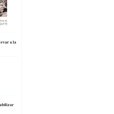
ra el
(AFP)
evar a la
abilizar