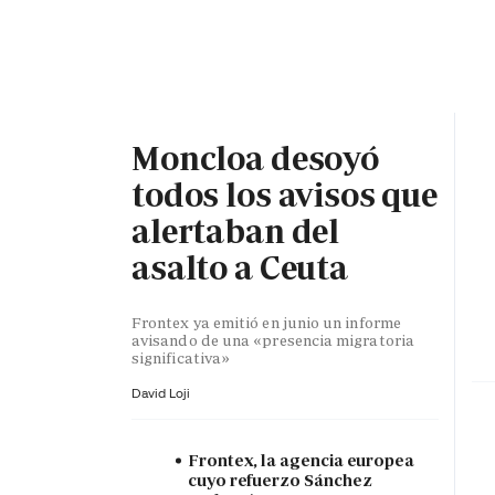
PORTADA
OPINIÓN
ESPAÑA
MADRID
INTE
Moncloa desoyó
todos los avisos que
alertaban del
asalto a Ceuta
Frontex ya emitió en junio un informe
avisando de una «presencia migratoria
significativa»
David Loji
Frontex, la agencia europea
cuyo refuerzo Sánchez