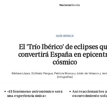
Nacional
Sevilla
RNACIONAL
ECONOMÍA
DEPORTES
SOCIEDAD
CULTURA
GENTE
PLAY
HISTORIA
ÚLTI
GUÍA BÁSICA
El 'Trío Ibérico' de eclipses q
convertirá España en epicent
cósmico
Bárbara López,
Estíbaliz Pangua,
Patricia Biosca y
Julián de Velasco y Javi
(infografías)
«El fenómeno astronómico será
Así reaccionan los a
una experiencia única»
oscurecimiento sol