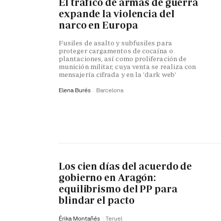
El tráfico de armas de guerra
expande la violencia del
narco en Europa
Fusiles de asalto y subfusiles para
proteger cargamentos de cocaína o
plantaciones, así como proliferación de
munición militar, cuya venta se realiza con
mensajería cifrada y en la 'dark web'
Elena Burés
Barcelona
Los cien días del acuerdo de
gobierno en Aragón:
equilibrismo del PP para
blindar el pacto
Érika Montañés
Teruel