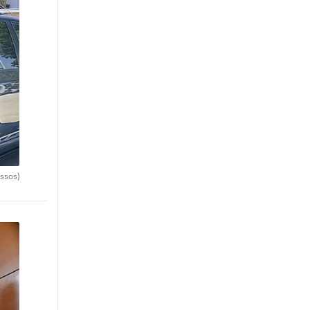
ssos)