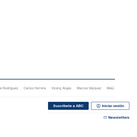
e Rodríguez
Carlos Herrera
Vicenç Alujas
Marcos Vázquez
Malú
Suscribete a ABC
Iniciar sesión
Newsletters