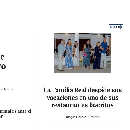
MA HORA
ue
ro
La Familia Real despide sus
er Torres
vacaciones en uno de sus
restaurantes favoritos
nimales ante el
ar
Angie Calero
Palma