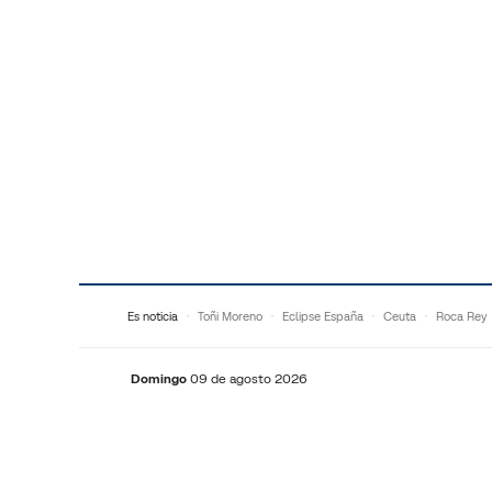
Saltar al contenido
Es noticia
Toñi Moreno
Eclipse España
Ceuta
Roca Rey
Domingo
09 de agosto 2026