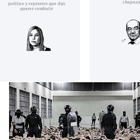
chapuz
político y represivo que dijo
querer combatir