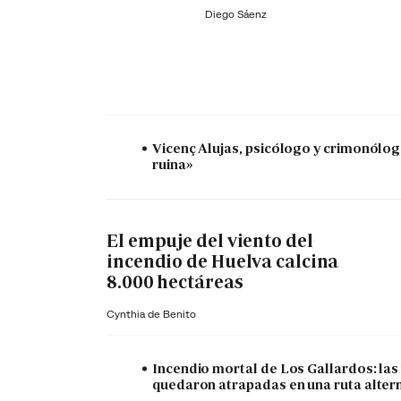
Diego Sáenz
Vicenç Alujas, psicólogo y crimonólogo:
ruina»
El empuje del viento del
incendio de Huelva calcina
8.000 hectáreas
Cynthia de Benito
Incendio mortal de Los Gallardos: las
quedaron atrapadas en una ruta alter