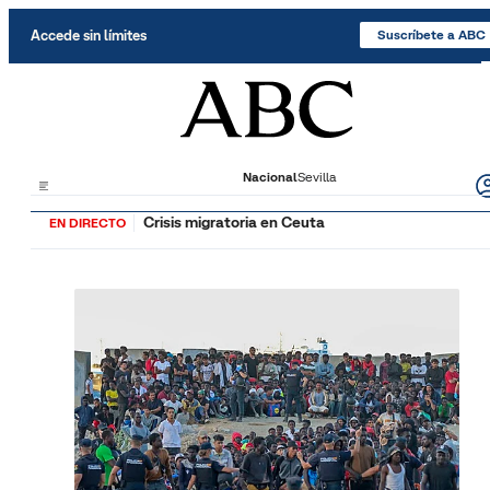
Saltar al contenido
Accede sin límites
Suscríbete a ABC
Nacional
Sevilla
Crisis migratoria en Ceuta
EN DIRECTO