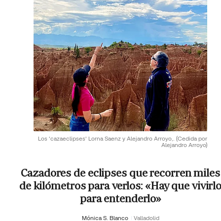
Los 'cazaeclipses' Lorna Saenz y Alejandro Arroyo,.
(Cedida por
Alejandro Arroyo)
Cazadores de eclipses que recorren miles
de kilómetros para verlos: «Hay que vivirl
para entenderlo»
Mónica S. Blanco
Valladolid