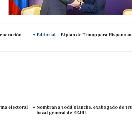
generación
Editorial
El plan de Trump para Hispanoa
arma electoral
Nombran a Todd Blanche, exabogado de Tr
fiscal general de EE.UU.