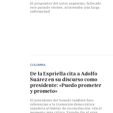
El progenitor del astro argentino, fallecido
este pasado viernes, atravesaba una larga
enfermedad
COLOMBIA
De la Espriella cita a Adolfo
Suárez en su discurso como
presidente: «Puedo prometer
y prometo»
El presidente del Senado también hizo
referencias a la transición democrática
española al hablar de reconciliación: «En el
momento más crítico, España dio el gran