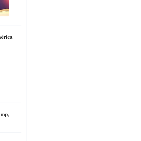
mérica
ump,