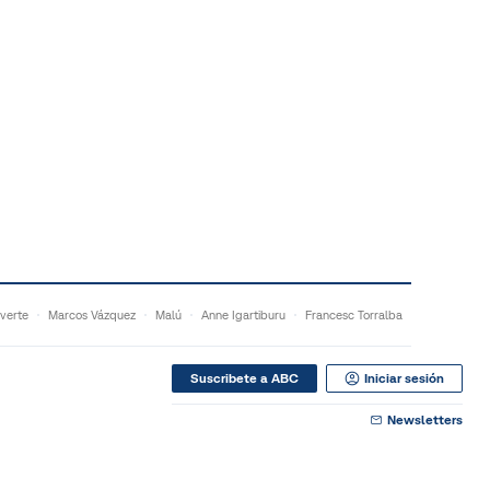
verte
Marcos Vázquez
Malú
Anne Igartiburu
Francesc Torralba
Suscribete a ABC
Iniciar sesión
Newsletters