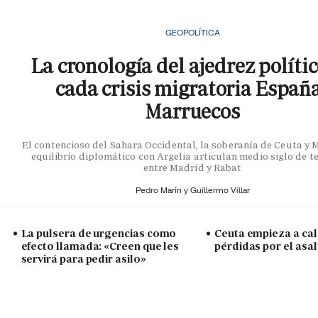
GEOPOLÍTICA
La cronología del ajedrez políti
cada crisis migratoria Españ
Marruecos
El contencioso del Sahara Occidental, la soberanía de Ceuta y Me
equilibrio diplomático con Argelia articulan medio siglo de t
entre Madrid y Rabat
Pedro Marín y
Guillermo Villar
La pulsera de urgencias como
Ceuta empieza a cal
efecto llamada: «Creen que les
pérdidas por el asal
servirá para pedir asilo»