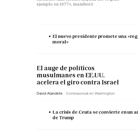
ejemplo en 1977», manifestó
El nuevo presidente promete una «re
moral»
El auge de políticos
musulmanes en EE.UU.
acelera el giro contra Israel
David Alandete
Corresponsal en Washington
La crisis de Ceuta se convierte en un 
de Trump