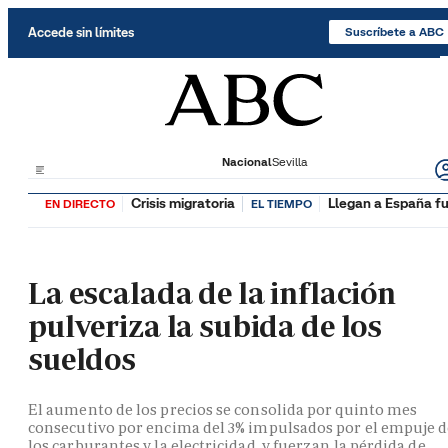
Saltar al contenido
Accede sin límites
Suscríbete a ABC
Nacional
Sevilla
Crisis migratoria
Llegan a España fu
EN DIRECTO
EL TIEMPO
La escalada de la inflación
pulveriza la subida de los
sueldos
El aumento de los precios se consolida por quinto mes
consecutivo por encima del 3% impulsados por el empuje 
los carburantes y la electricidad, y fuerzan la pérdida de