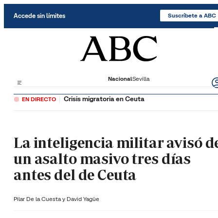
Saltar al contenido
Accede sin límites
Suscríbete a ABC
Nacional
Sevilla
Crisis migratoria en Ceuta
EN DIRECTO
La inteligencia militar avisó d
un asalto masivo tres días
antes del de Ceuta
Pilar De la Cuesta y
David Yagüe