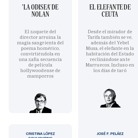
'LA ODISEA' DE
EL ELEFANTE DE
NOLAN
CEUTA
El zoquete del
Desde el mirador de
director arruina la
Tarifa también se ve,
magia sangrienta del
además del Yebel
poema homérico,
Musa, el elefante en la
convirtiéndola en
habitación del Estado
una zafia secuencia
reclinándose ante
de película
Marruecos. Incluso en
hollywoodense de
los días de taró
mamporros
CRISTINA LÓPEZ
JOSÉ F. PELÁEZ