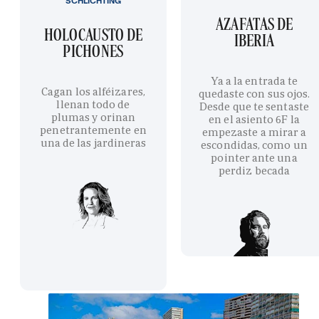
SCHLICHTING
AZAFATAS DE
HOLOCAUSTO DE
IBERIA
PICHONES
Ya a la entrada te
Cagan los alféizares,
quedaste con sus ojos.
llenan todo de
Desde que te sentaste
plumas y orinan
en el asiento 6F la
penetrantemente en
empezaste a mirar a
una de las jardineras
escondidas, como un
pointer ante una
perdiz becada