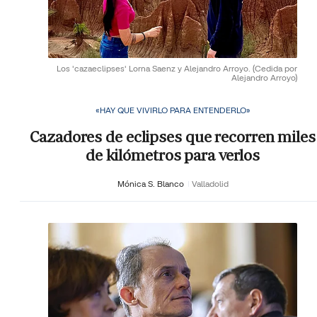
Los 'cazaeclipses' Lorna Saenz y Alejandro Arroyo.
(Cedida por
Alejandro Arroyo)
«HAY QUE VIVIRLO PARA ENTENDERLO»
Cazadores de eclipses que recorren miles
de kilómetros para verlos
Mónica S. Blanco
Valladolid