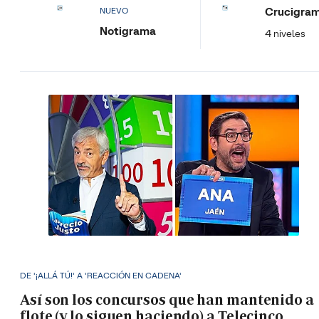
Crucigra
NUEVO
Notigrama
4 niveles
DE '¡ALLÁ TÚ!' A 'REACCIÓN EN CADENA'
Así son los concursos que han mantenido a
flote (y lo siguen haciendo) a Telecinco