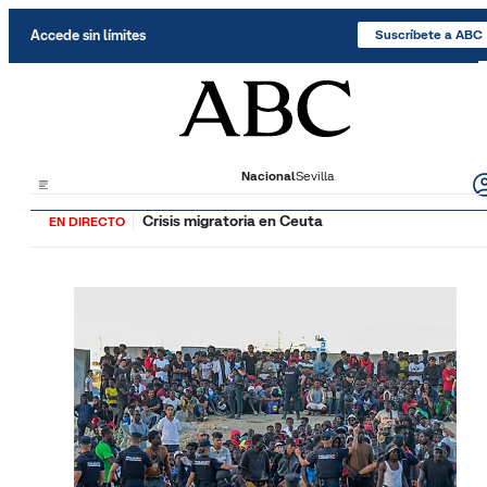
Saltar al contenido
Accede sin límites
Suscríbete a ABC
Nacional
Sevilla
Crisis migratoria en Ceuta
EN DIRECTO