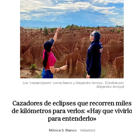
Los 'cazaeclipses' Lorna Saenz y Alejandro Arroyo,.
(Cedida por
Alejandro Arroyo)
Cazadores de eclipses que recorren miles
de kilómetros para verlos: «Hay que vivirl
para entenderlo»
Mónica S. Blanco
Valladolid