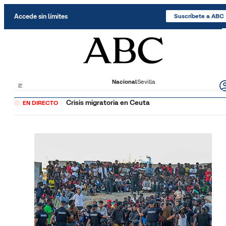
Saltar al contenido
Accede sin límites
Suscríbete a ABC
Nacional
Sevilla
Crisis migratoria en Ceuta
EN DIRECTO