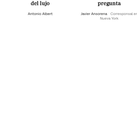
del lujo
pregunta
Antonio Albert
Javier Ansorena
Corresponsal e
Nueva York