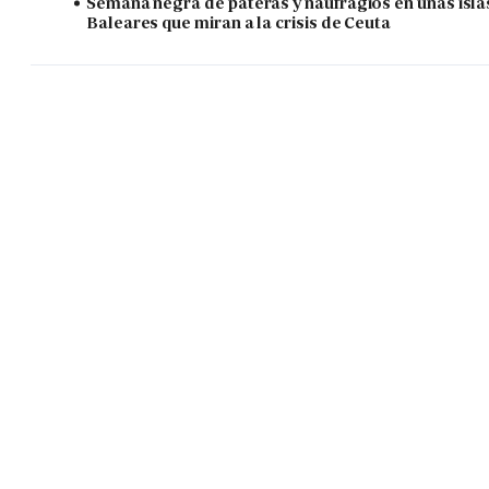
Semana negra de pateras y naufragios en unas isla
Baleares que miran a la crisis de Ceuta