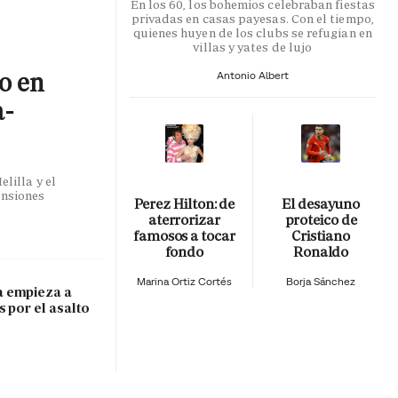
En los 60, los bohemios celebraban fiestas
privadas en casas payesas. Con el tiempo,
quienes huyen de los clubs se refugian en
villas y yates de lujo
co en
Antonio Albert
a-
lilla y el
ensiones
Perez Hilton: de
El desayuno
aterrorizar
proteico de
famosos a tocar
Cristiano
fondo
Ronaldo
Marina Ortiz Cortés
Borja Sánchez
 empieza a
s por el asalto