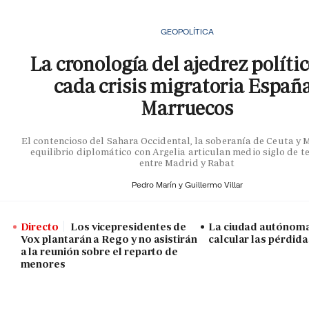
GEOPOLÍTICA
La cronología del ajedrez políti
cada crisis migratoria Españ
Marruecos
El contencioso del Sahara Occidental, la soberanía de Ceuta y Me
equilibrio diplomático con Argelia articulan medio siglo de t
entre Madrid y Rabat
Pedro Marín y
Guillermo Villar
Directo
Los vicepresidentes de
La ciudad autónoma
Vox plantarán a Rego y no asistirán
calcular las pérdida
a la reunión sobre el reparto de
menores