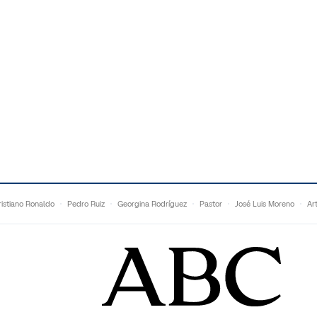
istiano Ronaldo
Pedro Ruiz
Georgina Rodríguez
Pastor
José Luis Moreno
Ar
Francesc Torralba
Topuria