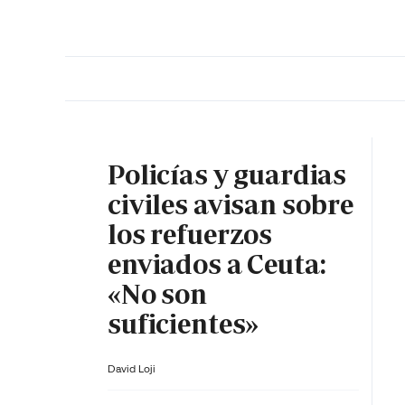
PORTADA
OPINIÓN
ESPAÑA
MADRID
INTE
Policías y guardias
civiles avisan sobre
los refuerzos
enviados a Ceuta:
«No son
suficientes»
David Loji