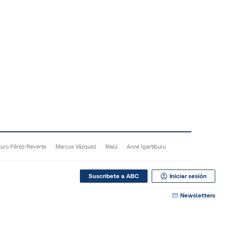
turo Pérez-Reverte
Marcos Vázquez
Malú
Anne Igartiburu
Suscribete a ABC
Iniciar sesión
Newsletters