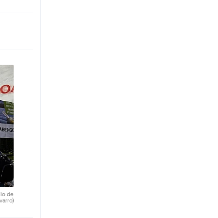
nio de
varro)