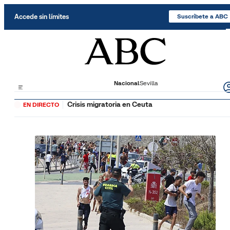
Saltar al contenido
Accede sin límites
Suscríbete a ABC
Nacional
Sevilla
Crisis migratoria en Ceuta
EN DIRECTO