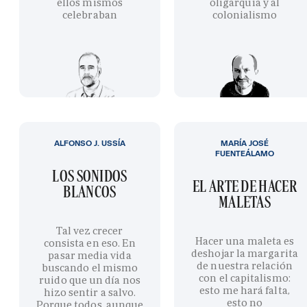
ellos mismos
oligarquía y al
celebraban
colonialismo
ALFONSO J. USSÍA
MARÍA JOSÉ
FUENTEÁLAMO
LOS SONIDOS
EL ARTE DE HACER
BLANCOS
MALETAS
Tal vez crecer
Hacer una maleta es
consista en eso. En
deshojar la margarita
pasar media vida
de nuestra relación
buscando el mismo
con el capitalismo:
ruido que un día nos
esto me hará falta,
hizo sentir a salvo.
esto no
Porque todos, aunque