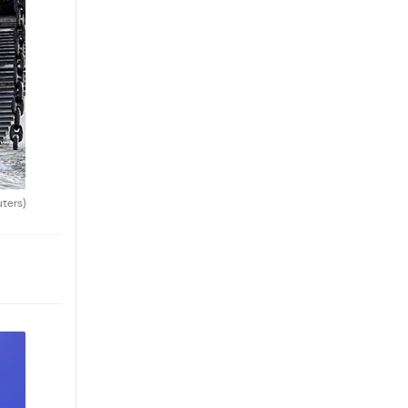
uters)