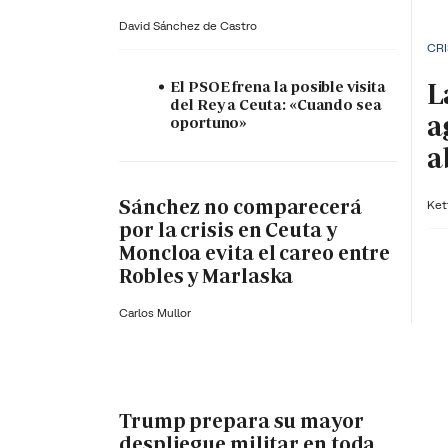
David Sánchez de Castro
CRI
L
El PSOE frena la posible visita
del Rey a Ceuta: «Cuando sea
a
oportuno»
a
Sánchez no comparecerá
Ket
por la crisis en Ceuta y
Moncloa evita el careo entre
Robles y Marlaska
Carlos Mullor
Trump prepara su mayor
despliegue militar en toda