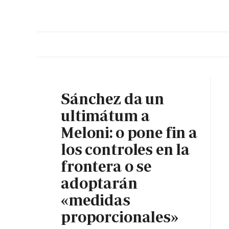
PORTADA
OPINIÓN
ESPAÑA
MADRID
INTE
Sánchez da un
ultimátum a
Meloni: o pone fin a
los controles en la
frontera o se
adoptarán
«medidas
proporcionales»