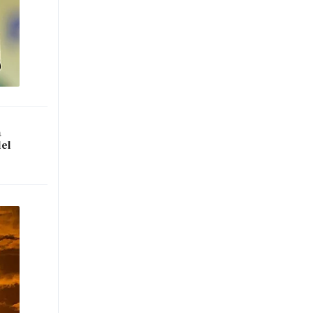
a
del