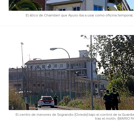
El ático de Chamberí que Ayuso iba a usar como oficina temporal
El centro de menores de Sograndio (Oviedo) bajo el control de la Guardia
tras el motín.
(MARIO R