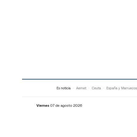
Saltar al contenido
Es noticia
Aemet
Ceuta
España y Marruecos
Viernes
07 de agosto 2026