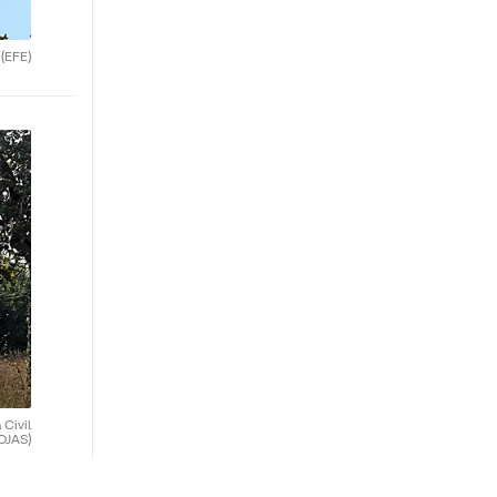
.
(EFE)
 Civil
OJAS)