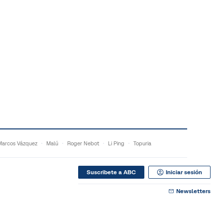
Marcos Vázquez
Malú
Roger Nebot
Li Ping
Topuria
Suscribete a ABC
Iniciar sesión
Newsletters