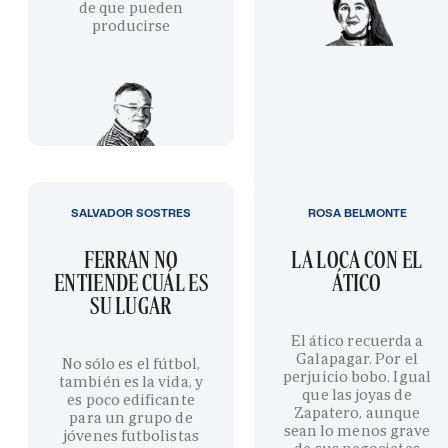
de que pueden
producirse
SALVADOR SOSTRES
ROSA BELMONTE
FERRAN NO
LA LOCA CON EL
ENTIENDE CUÁL ES
ÁTICO
SU LUGAR
El ático recuerda a
Galapagar. Por el
No sólo es el fútbol,
perjuicio bobo. Igual
también es la vida, y
que las joyas de
es poco edificante
Zapatero, aunque
para un grupo de
sean lo menos grave
jóvenes futbolistas