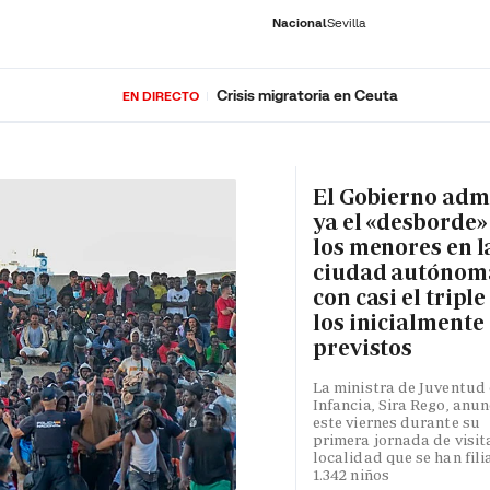
Nacional
Sevilla
Crisis migratoria en Ceuta
EN DIRECTO
RNACIONAL
ECONOMÍA
DEPORTES
SOCIEDAD
CULTURA
GENTE
PLAY
HISTORIA
ÚLTI
El Gobierno adm
ya el «desborde»
los menores en l
ciudad autónom
con casi el triple
los inicialmente
previstos
La ministra de Juventud 
Infancia, Sira Rego, anun
este viernes durante su
primera jornada de visita
localidad que se han fili
1.342 niños