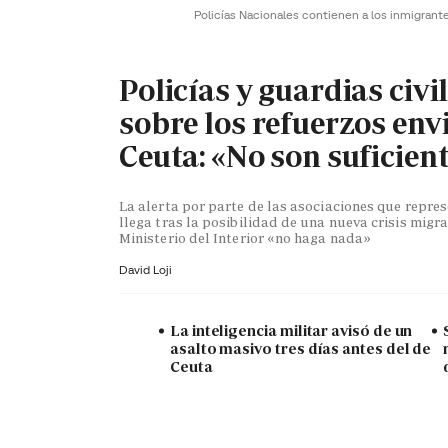
Policías Nacionales contienen a los inmigrant
Policías y guardias civi
sobre los refuerzos env
Ceuta: «No son suficien
La alerta por parte de las asociaciones que repr
llega tras la posibilidad de una nueva crisis migra
Ministerio del Interior «no haga nada»
David Loji
La inteligencia militar avisó de un
asalto masivo tres días antes del de
Ceuta