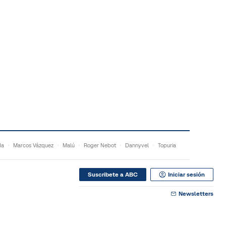
da
Marcos Vázquez
Malú
Roger Nebot
Dannyvel
Topuria
Suscribete a ABC
Iniciar sesión
Newsletters