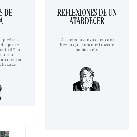
S DE
REFLEXIONES DE UN
A
ATARDECER
te quedaste
El tiempo avanza como una
sde que te
flecha que nunca retrocede
iento 6F la
hacia atrás
mirar a
 un pointer
z becada