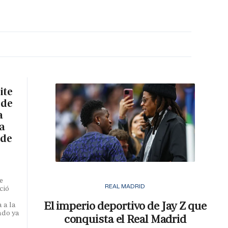
MA HORA
ite
 de
a
a
 de
e
REAL MADRID
ció
El imperio deportivo de Jay Z que
 a la
ado ya
conquista el Real Madrid