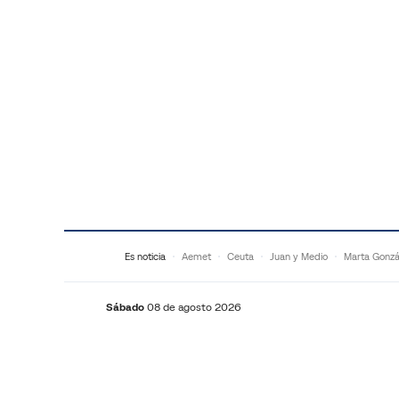
Saltar al contenido
Es noticia
Aemet
Ceuta
Juan y Medio
Marta Gonzá
Sábado
08 de agosto 2026