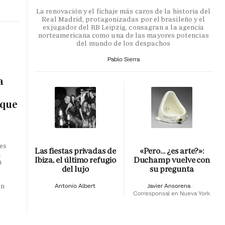
La renovación y el fichaje más caros de la historia del
Real Madrid, protagonizadas por el brasileño y el
exjugador del RB Leipzig, consagran a la agencia
norteamericana como una de las mayores potencias
del mundo de los despachos
Pablo Sierra
a
 que
es
Las fiestas privadas de
«Pero… ¿es arte?»:
n
Ibiza, el último refugio
Duchamp vuelve con
n
del lujo
su pregunta
o
en
Antonio Albert
Javier Ansorena
Corresponsal en Nueva York