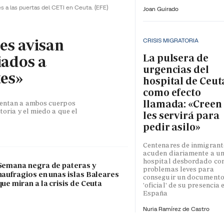
es a las puertas del CETI en Ceuta.
(EFE)
Joan Guirado
les avisan
CRISIS MIGRATORIA
La pulsera de
iados a
urgencias del
tes»
hospital de Ceut
como efecto
llamada: «Creen
esentan a ambos cuerpos
toria y el miedo a que el
les servirá para
pedir asilo»
Centenares de inmigrant
acuden diariamente a u
hospital desbordado co
Semana negra de pateras y
problemas leves para
naufragios en unas islas Baleares
conseguir un document
que miran a la crisis de Ceuta
'oficial' de su presencia 
España
Nuria Ramírez de Castro