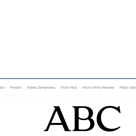
lez
Pensión
Rafael Santandreu
Pedro Ruiz
Arturo Pérez-Reverte
Pablo Oje