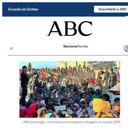
Saltar al contenido
Accede sin límites
Suscríbete a ABC
Nacional
Sevilla
ONG entregan comida a los extranjeros ilegales en Ceuta.
(EP)