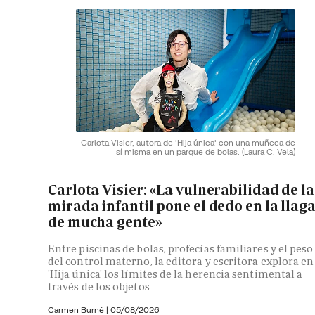
Carlota Visier, autora de 'Hija única' con una muñeca de
sí misma en un parque de bolas.
(Laura C. Vela)
Carlota Visier: «La vulnerabilidad de la
mirada infantil pone el dedo en la llag
de mucha gente»
Entre piscinas de bolas, profecías familiares y el peso
del control materno, la editora y escritora explora en
'Hija única' los límites de la herencia sentimental a
través de los objetos
Carmen Burné
|
05/08/2026