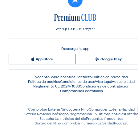
Ventajas ABC suscriptor
Descargar la app
App Store
Google Play
Vocento
Sobre nosotros
Contacto
Política de privacidad
Política de cookies
Condiciones de uso
Aviso legal
Accesibilidad
Reglamento UE 2024/1083
Condiciones de contratación
Compromisos editoriales
Comprobar Lotería Niño
Lotería Niño
Comprobar Lotería Navidad
Lotería Navidad
Horóscopo
Programación TV
Últimas noticias
Lotería
Escucha las noticias del día
Preguntas frecuentes
Sorteo del Niño comprobar número - La Verdad
Pódcast