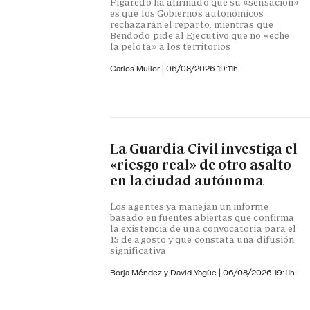
Figaredo ha afirmado que su «sensación»
es que los Gobiernos autonómicos
rechazarán el reparto, mientras que
Bendodo pide al Ejecutivo que no «eche
la pelota» a los territorios
Carlos Mullor
|
06/08/2026 19:11h.
La Guardia Civil investiga el
«riesgo real» de otro asalto
en la ciudad autónoma
Los agentes ya manejan un informe
basado en fuentes abiertas que confirma
la existencia de una convocatoria para el
15 de agosto y que constata una difusión
significativa
Borja Méndez y
David Yagüe
|
06/08/2026 19:11h.