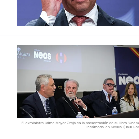
El exministro Jaime Mayor Oreja en la presentación de su libro 'Una 
incómoda' en Sevilla.
(Raul Do