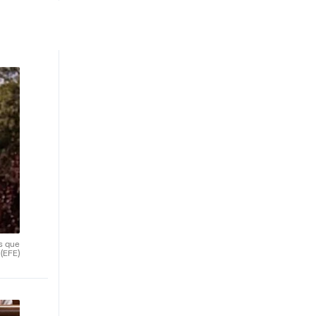
s que
.
(EFE)