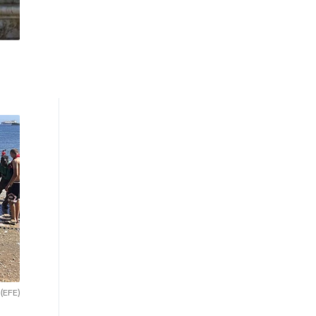
.
(EFE)