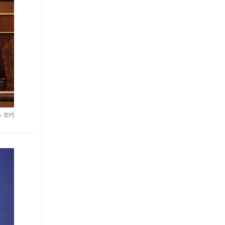
s.
(EP)