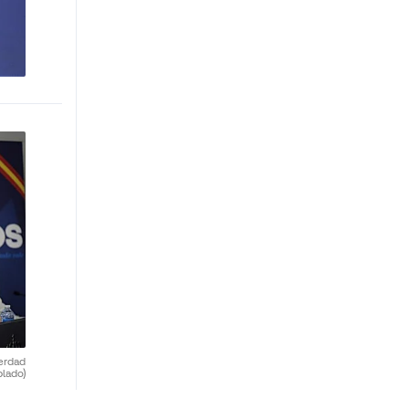
verdad
blado)