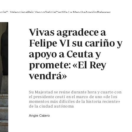
ucía
C. Valenciana
País Vasco
Galicia
Castilla La Mancha
Aragón
Baleares
Vivas agradece a
Felipe VI su cariño y
apoyo a Ceuta y
promete: «El Rey
vendrá»
Su Majestad se reúne durante hora y cuarto con
el presidente ceutí en el marco de uno «de los
momentos más difíciles de la historia reciente»
de la ciudad autónoma
Angie Calero