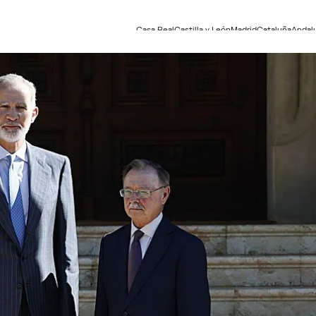
Casa Real
Castilla y León
Madrid
Cataluña
Andal