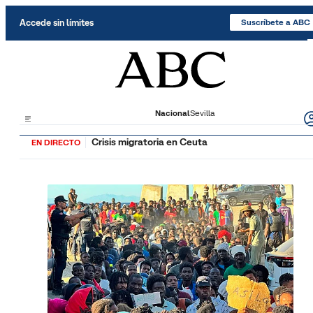
Saltar al contenido
Accede sin límites
Suscríbete a ABC
Nacional
Sevilla
Crisis migratoria en Ceuta
EN DIRECTO