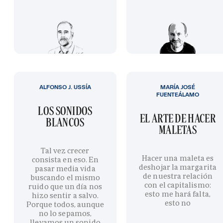
ALFONSO J. USSÍA
MARÍA JOSÉ
FUENTEÁLAMO
LOS SONIDOS
EL ARTE DE HACER
BLANCOS
MALETAS
Tal vez crecer
Hacer una maleta es
consista en eso. En
deshojar la margarita
pasar media vida
de nuestra relación
buscando el mismo
con el capitalismo:
ruido que un día nos
esto me hará falta,
hizo sentir a salvo.
esto no
Porque todos, aunque
no lo sepamos,
llevamos un sonido