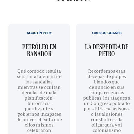
AGUSTÍN PERY
CARLOS GRANÉS
PETRÓLEO EN
LA DESPEDIDA DE
BAÑADOR
PETRO
Qué cómodo resulta
Recordemos esas
señalar al alemán de
decenas de golpes
las sandalias
blandos que
mientras se ocultan
denunció en sus
décadas de mala
comparecencias
planificación,
públicas, los ataques a
burocracia
un Congreso poblado
paralizante y
por «HP’s esclavistas»
gobiernos incapaces
o las alusiones
de prever el éxito que
constantes a la
ellos mismos
oligarquía y al
celebraban
colonialismo