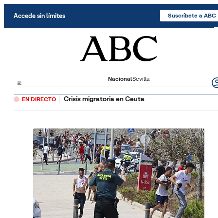
Saltar al contenido
Accede sin límites
Suscríbete a ABC
Nacional
Sevilla
Crisis migratoria en Ceuta
EN DIRECTO