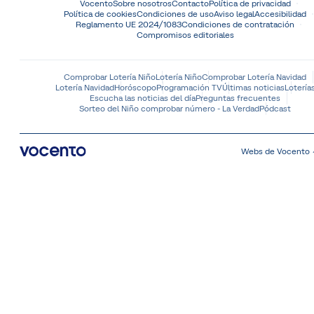
Vocento
Sobre nosotros
Contacto
Política de privacidad
Política de cookies
Condiciones de uso
Aviso legal
Accesibilidad
Reglamento UE 2024/1083
Condiciones de contratación
Compromisos editoriales
Comprobar Lotería Niño
Lotería Niño
Comprobar Lotería Navidad
Lotería Navidad
Horóscopo
Programación TV
Últimas noticias
Lotería
Escucha las noticias del día
Preguntas frecuentes
Sorteo del Niño comprobar número - La Verdad
Pódcast
Webs de Vocento