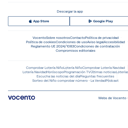
Descargar la app
App Store
Google Play
Vocento
Sobre nosotros
Contacto
Política de privacidad
Política de cookies
Condiciones de uso
Aviso legal
Accesibilidad
Reglamento UE 2024/1083
Condiciones de contratación
Compromisos editoriales
Comprobar Lotería Niño
Lotería Niño
Comprobar Lotería Navidad
Lotería Navidad
Horóscopo
Programación TV
Últimas noticias
Lotería
Escucha las noticias del día
Preguntas frecuentes
Sorteo del Niño comprobar número - La Verdad
Pódcast
Webs de Vocento