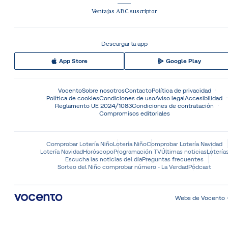
Ventajas ABC suscriptor
Descargar la app
App Store
Google Play
Vocento
Sobre nosotros
Contacto
Política de privacidad
Política de cookies
Condiciones de uso
Aviso legal
Accesibilidad
Reglamento UE 2024/1083
Condiciones de contratación
Compromisos editoriales
Comprobar Lotería Niño
Lotería Niño
Comprobar Lotería Navidad
Lotería Navidad
Horóscopo
Programación TV
Últimas noticias
Lotería
Escucha las noticias del día
Preguntas frecuentes
Sorteo del Niño comprobar número - La Verdad
Pódcast
Webs de Vocento