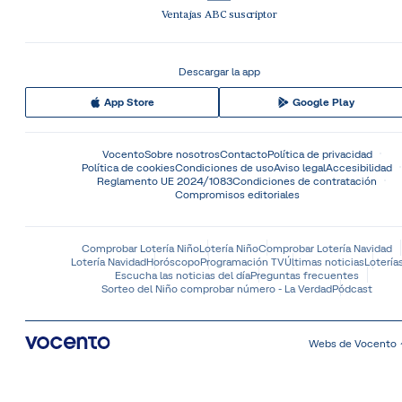
Ventajas ABC suscriptor
Descargar la app
App Store
Google Play
Vocento
Sobre nosotros
Contacto
Política de privacidad
Política de cookies
Condiciones de uso
Aviso legal
Accesibilidad
Reglamento UE 2024/1083
Condiciones de contratación
Compromisos editoriales
Comprobar Lotería Niño
Lotería Niño
Comprobar Lotería Navidad
Lotería Navidad
Horóscopo
Programación TV
Últimas noticias
Lotería
Escucha las noticias del día
Preguntas frecuentes
Sorteo del Niño comprobar número - La Verdad
Pódcast
Webs de Vocento