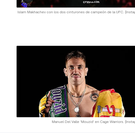
Islam Makhachev con los dos cinturones de campeón de la UFC.
(Inst
Manuel Del Valle 'Mouzid' en Cage Warriors.
(Inst