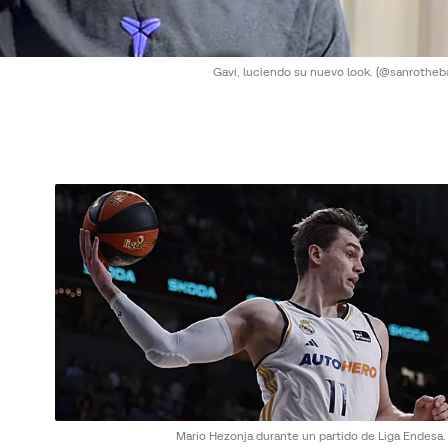
Gavi, luciendo su nuevo look.
(@sanrotheba
Mario Hezonja durante un partido de Liga Endesa