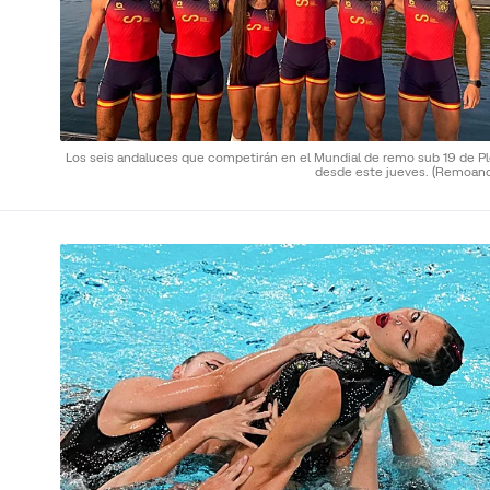
Los seis andaluces que competirán en el Mundial de remo sub 19 de Pl
desde este jueves.
(Remoand