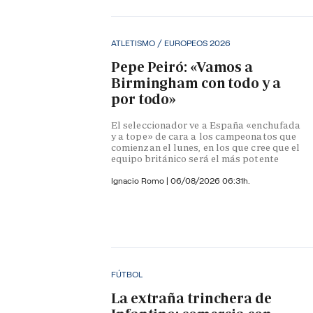
ATLETISMO / EUROPEOS 2026
Pepe Peiró: «Vamos a
Birmingham con todo y a
por todo»
El seleccionador ve a España «enchufada
y a tope» de cara a los campeonatos que
comienzan el lunes, en los que cree que el
equipo británico será el más potente
Ignacio Romo
|
06/08/2026 06:31h.
FÚTBOL
La extraña trinchera de