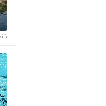
ovdiv
aluz)