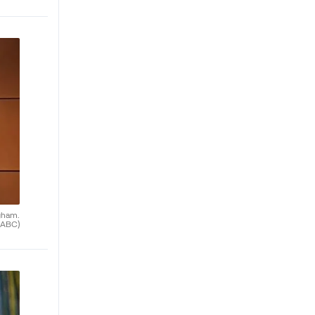
gham.
(ABC)