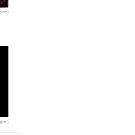
agram)
agram)