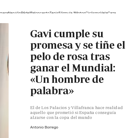
lmera
Nervión
Pádel
Baloncesto
Tenis
Fórmula 1
Motos
Ciclismo
Vela
Caza
Gavi cumple su
promesa y se tiñe el
pelo de rosa tras
ganar el Mundial:
«Un hombre de
palabra»
El de Los Palacios y Villafranca hace realidad
aquello que prometió si España conseguía
alzarse con la copa del mundo
Antonio Borrego