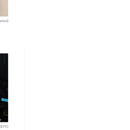
rber)
.
(EFE)