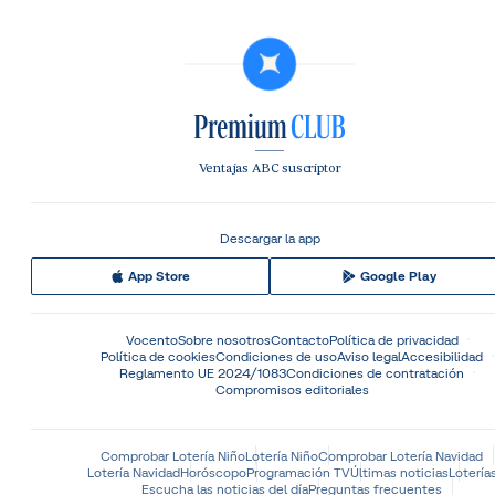
Ventajas ABC suscriptor
Descargar la app
App Store
Google Play
Vocento
Sobre nosotros
Contacto
Política de privacidad
Política de cookies
Condiciones de uso
Aviso legal
Accesibilidad
Reglamento UE 2024/1083
Condiciones de contratación
Compromisos editoriales
Comprobar Lotería Niño
Lotería Niño
Comprobar Lotería Navidad
Lotería Navidad
Horóscopo
Programación TV
Últimas noticias
Lotería
Escucha las noticias del día
Preguntas frecuentes