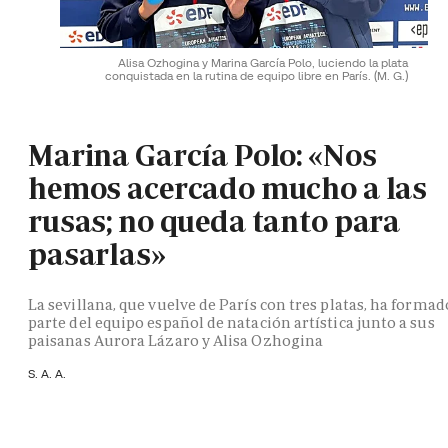
Alisa Ozhogina y Marina García Polo, luciendo la plata
conquistada en la rutina de equipo libre en París.
(M. G.)
Marina García Polo: «Nos
hemos acercado mucho a las
rusas; no queda tanto para
pasarlas»
La sevillana, que vuelve de París con tres platas, ha formad
parte del equipo español de natación artística junto a sus
paisanas Aurora Lázaro y Alisa Ozhogina
S. A. A.