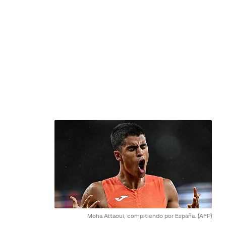
Moha Attaoui, compitiendo por España.
(AFP)