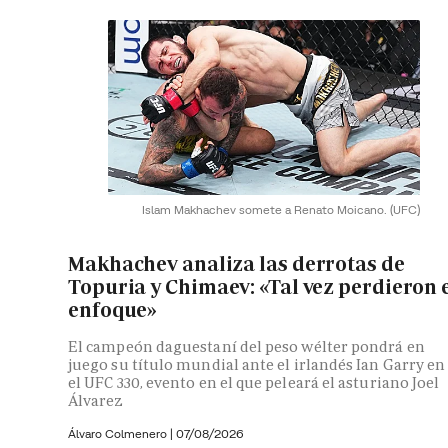
Islam Makhachev somete a Renato Moicano.
(UFC)
Makhachev analiza las derrotas de
Topuria y Chimaev: «Tal vez perdieron 
enfoque»
El campeón daguestaní del peso wélter pondrá en
juego su título mundial ante el irlandés Ian Garry en
el UFC 330, evento en el que peleará el asturiano Joel
Álvarez
Álvaro Colmenero
|
07/08/2026