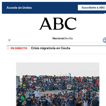
Saltar al contenido
Accede sin límites
Suscríbete a ABC
Nacional
Sevilla
Crisis migratoria en Ceuta
EN DIRECTO