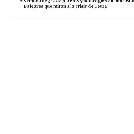
Semana negra de pateras y naufragios en unas isla
Baleares que miran a la crisis de Ceuta