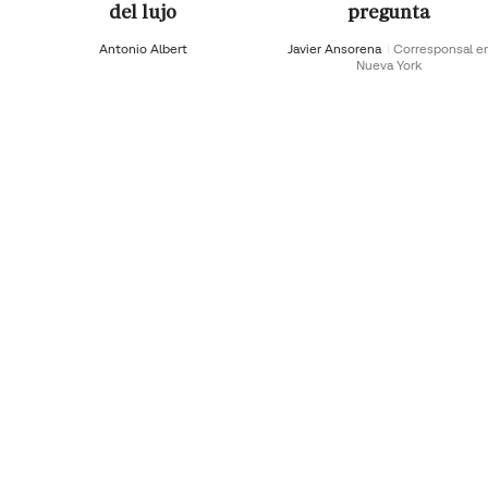
del lujo
pregunta
Antonio Albert
Javier Ansorena
Corresponsal e
Nueva York