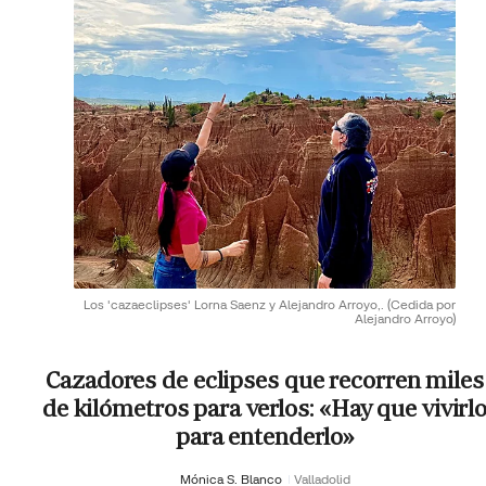
Los 'cazaeclipses' Lorna Saenz y Alejandro Arroyo,.
(Cedida por
Alejandro Arroyo)
Cazadores de eclipses que recorren miles
de kilómetros para verlos: «Hay que vivirl
para entenderlo»
Mónica S. Blanco
Valladolid