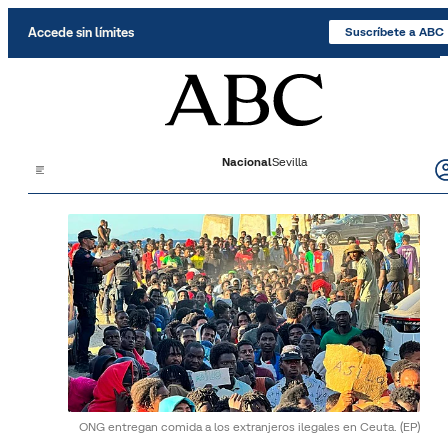
Saltar al contenido
Accede sin límites
Suscríbete a ABC
Nacional
Sevilla
ONG entregan comida a los extranjeros ilegales en Ceuta.
(EP)