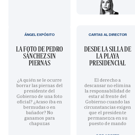
ÁNGEL EXPÓSITO
CARTAS AL DIRECTOR
LA FOTO DE PEDRO
DESDE LA SILLA DE
SÁNCHEZ SIN
LA PLAYA
PIERNAS
PRESIDENCIAL
¿A quién se le ocurre
El derecho a
borrar las piernas del
descansar no elimina
presidente del
la responsabilidad de
Gobierno de una foto
estar al frente del
oficial? ¿Acaso iba en
Gobierno cuando las
bermudas o en
circunstancias exigen
bañador? No
que el presidente
ganamos para
permanezca en su
chapuzas
puesto de mando