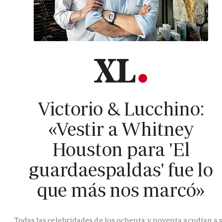
Victorio & Lucchino:
«Vestir a Whitney
Houston para 'El
guardaespaldas' fue lo
que más nos marcó»
Todas las celebridades de los ochenta y noventa acudían a 