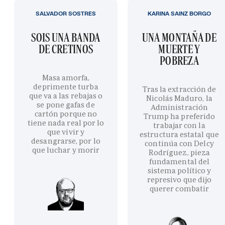
SALVADOR SOSTRES
KARINA SAINZ BORGO
SOIS UNA BANDA
UNA MONTAÑA DE
DE CRETINOS
MUERTE Y
POBREZA
Masa amorfa,
deprimente turba
Tras la extracción de
que va a las rebajas o
Nicolás Maduro, la
se pone gafas de
Administración
cartón porque no
Trump ha preferido
tiene nada real por lo
trabajar con la
que vivir y
estructura estatal que
desangrarse, por lo
continúa con Delcy
que luchar y morir
Rodríguez, pieza
fundamental del
sistema político y
represivo que dijo
querer combatir