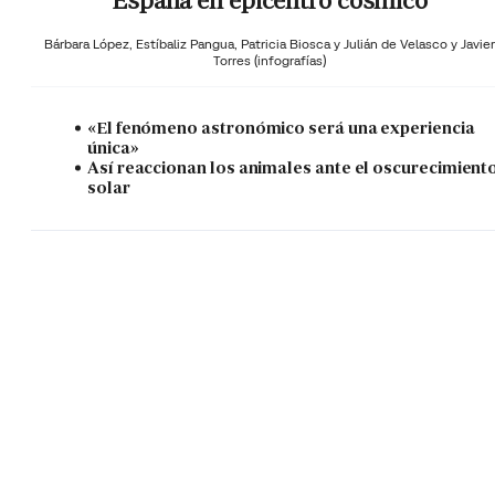
España en epicentro cósmico
Bárbara López,
Estíbaliz Pangua,
Patricia Biosca y
Julián de Velasco y Javier
Torres (infografías)
«El fenómeno astronómico será una experiencia
única»
Así reaccionan los animales ante el oscurecimient
solar