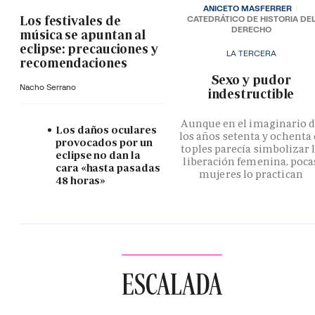
ANICETO MASFERRER
Los festivales de
CATEDRÁTICO DE HISTORIA DE
DERECHO
música se apuntan al
eclipse: precauciones y
LA TERCERA
recomendaciones
­Sexo y pudor
Nacho Serrano
indestructible
Aunque en el imaginario 
Los daños oculares
los años setenta y ochenta 
provocados por un
toples parecía simbolizar 
eclipse no dan la
liberación femenina, poca
cara «hasta pasadas
mujeres lo practican
48 horas»
ESCALADA