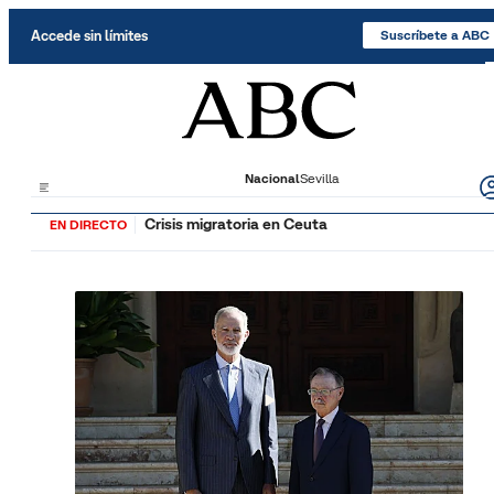
Saltar al contenido
Accede sin límites
Suscríbete a ABC
Nacional
Sevilla
Crisis migratoria en Ceuta
EN DIRECTO