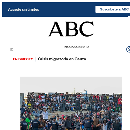
Saltar al contenido
Accede sin límites
Suscríbete a ABC
Nacional
Sevilla
Crisis migratoria en Ceuta
EN DIRECTO