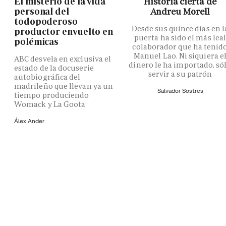
El misterio de la vida
Historia cierta de
personal del
Andreu Morell
todopoderoso
Desde sus quince días en l
productor envuelto en
puerta ha sido el más lea
polémicas
colaborador que ha tenid
Manuel Lao. Ni siquiera e
ABC desvela en exclusiva el
dinero le ha importado, só
estado de la docuserie
servir a su patrón
autobiográfica del
madrileño que llevan ya un
Salvador Sostres
tiempo produciendo
Womack y La Goota
Álex Ander