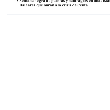
Semana negra de pateras y naufragios en unas isla
Baleares que miran a la crisis de Ceuta