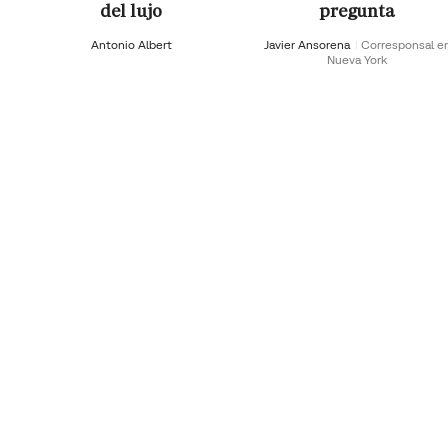
del lujo
pregunta
Antonio Albert
Javier Ansorena
Corresponsal e
Nueva York