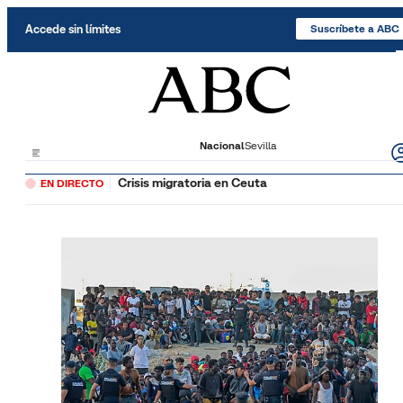
Saltar al contenido
Accede sin límites
Suscríbete a ABC
Nacional
Sevilla
Crisis migratoria en Ceuta
EN DIRECTO