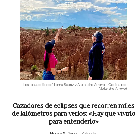
Los 'cazaeclipses' Lorna Saenz y Alejandro Arroyo,.
(Cedida por
Alejandro Arroyo)
Cazadores de eclipses que recorren miles
de kilómetros para verlos: «Hay que vivirl
para entenderlo»
Mónica S. Blanco
Valladolid