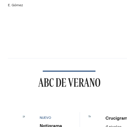
E. Gómez
ABC DE VERANO
Crucigra
NUEVO
Notigrama
4 niveles