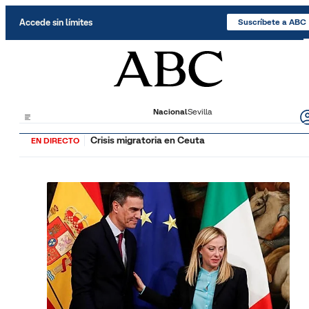
Saltar al contenido
Accede sin límites
Suscríbete a ABC
Nacional
Sevilla
Crisis migratoria en Ceuta
EN DIRECTO